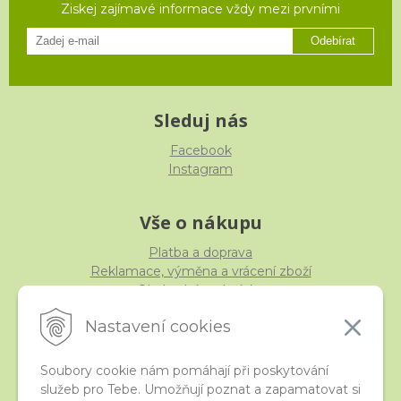
Ziskej zajímavé informace vždy mezi prvními
Odebírat
Sleduj nás
Facebook
Instagram
Vše o nákupu
Platba a doprava
Reklamace, výměna a vrácení zboží
Obchodní podmínky
Ochrana osobních údajů
Nastavení cookies
Soubory cookie nám pomáhají při poskytování
služeb pro Tebe. Umožňují poznat a zapamatovat si
iStraka