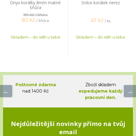
Onyx korálky 8mm matné
Srdce korálek nerez
šňůra
139 Kč
/ šňůra
83
Kč
47
Kč
/ šňůra
/ ks
Skladem – do 48h u tebe
Skladem – do 48h u tebe
Poštovné zdarma
Zboží skladem
nad 1400 Kč
expedujeme každý
pracovní den.
Nejdůležitější novinky přímo na tvůj
email