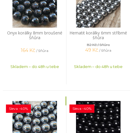
Onyx korálky 8mm broušené
Hematit korálky 6mm stříbrné
šňůra
šňůra
82 Kč
/ šňůra
49
Kč
164
Kč
/ šňůra
/ šňůra
Skladem – do 48h u tebe
Skladem – do 48h u tebe
Sleva -40%
Sleva -40%