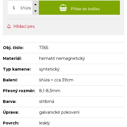
šňůra
Přidat do košíku
Hlídací pes
Obj. číslo:
7365
Materiál:
hematit nemagnetický
Typ kamene:
syntetický
Balení:
šňůra = cca 39cm
Přesný rozměr:
8,1-8,3mm
Barva:
stříbrná
Úprava:
galvanické pokovení
Povrch:
lesklý