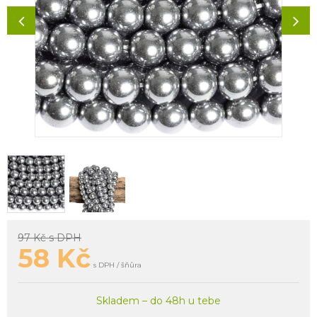
97 Kč
s DPH
58
Kč
s DPH / šňůra
Skladem – do 48h u tebe