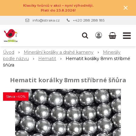
×
Klasiky tvůrců v akci – nyní výhodněji.
Platí do 23.8.2026!
info@istraka.cz
+420 288 288 185
Úvod
Minerální korálky a drahé kameny
Minerály
podle názvu
Hematit
Hematit korálky 8mm stříbrné
šňůra
Hematit korálky 8mm stříbrné šňůra
Sleva -40%