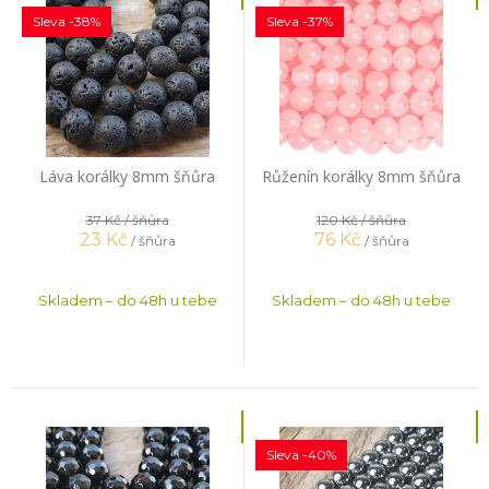
Sleva -38%
Sleva -37%
Láva korálky 8mm šňůra
Růženín korálky 8mm šňůra
37 Kč
/ šňůra
120 Kč
/ šňůra
23
Kč
76
Kč
/ šňůra
/ šňůra
Skladem – do 48h u tebe
Skladem – do 48h u tebe
Sleva -40%