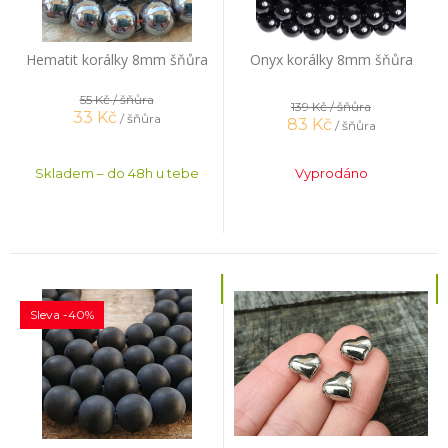
Hematit korálky 8mm šňůra
Onyx korálky 8mm šňůra
55 Kč
/ šňůra
139 Kč
/ šňůra
33
Kč
/ šňůra
83
Kč
/ šňůra
Skladem – do 48h u tebe
Vyprodáno
Sleva -40%