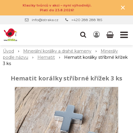
×
Klasiky tvůrců v akci – nyní výhodněji.
Platí do 23.8.2026!
info@istraka.cz
+420 288 288 185
Úvod
Minerální korálky a drahé kameny
Minerály
podle názvu
Hematit
Hematit korálky stříbrné křížek
3 ks
Hematit korálky stříbrné křížek 3 ks