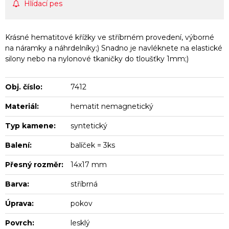
Hlídací pes
Krásné hematitové křížky ve stříbrném provedení, výborné
na náramky a náhrdelníky;) Snadno je navléknete na elastické
silony nebo na nylonové tkaničky do tloušťky 1mm;)
Obj. číslo:
7412
Materiál:
hematit nemagnetický
Typ kamene:
syntetický
Balení:
balíček = 3ks
Přesný rozměr:
14x17 mm
Barva:
stříbrná
Úprava:
pokov
Povrch:
lesklý