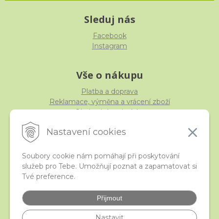
Sleduj nás
Facebook
Instagram
Vše o nákupu
Platba a doprava
Reklamace, výměna a vrácení zboží
Obchodní podmínky
Ochrana osobních údajů
Nastavení cookies
Soubory cookie nám pomáhají při poskytování
služeb pro Tebe. Umožňují poznat a zapamatovat si
iStraka
Tvé preference.
Kontakt
Velkoobchod
Přijmout
Nejčastější otázky
České puncovní značky
Nastavit