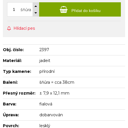
šňůra
Přidat do košíku
Hlídací pes
Obj. číslo:
2397
Materiál:
jadeit
Typ kamene:
přírodní
Balení:
šňůra = cca 38cm
Přesný rozměr:
± 7,9 x 12,1 mm
Barva:
fialová
Úprava:
dobarvován
Povrch:
lesklý