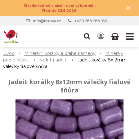
×
Klasiky tvůrců v akci – nyní výhodněji.
Platí do 23.8.2026!
info@istraka.cz
+420 288 288 185
Úvod
Minerální korálky a drahé kameny
Minerály
podle názvu
Nefrit (jadeit)
Jadeit korálky 8x12mm
válečky fialové šňůra
Jadeit korálky 8x12mm válečky fialové
šňůra