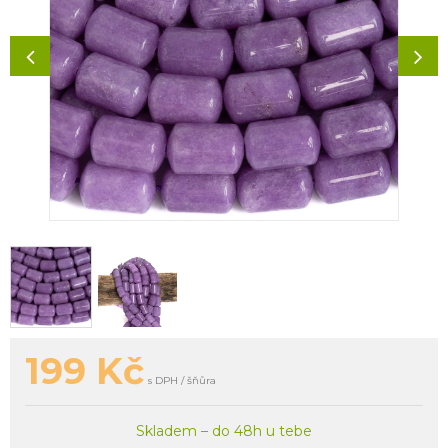
199
Kč
s DPH / šňůra
Skladem – do 48h u tebe