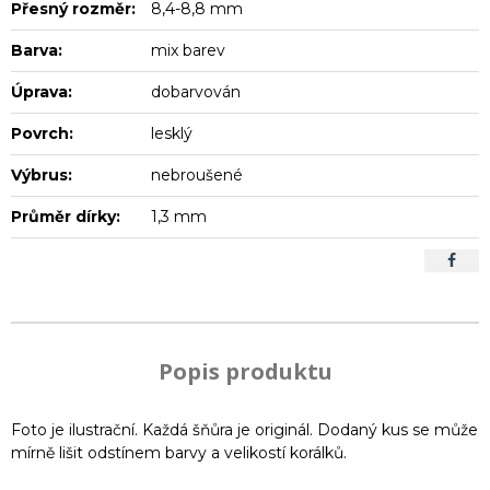
Přesný rozměr:
8,4-8,8 mm
Barva:
mix barev
Úprava:
dobarvován
Povrch:
lesklý
Výbrus:
nebroušené
Průměr dírky:
1,3 mm
Popis produktu
Foto je ilustrační. Každá šňůra je originál. Dodaný kus se může
mírně lišit odstínem barvy a velikostí korálků.