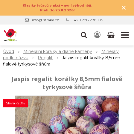
×
Klasiky tvůrců v akci – nyní výhodněji.
Platí do 23.8.2026!
info@istraka.cz
+420 288 288 185
Úvod
Minerální korálky a drahé kameny
Minerály
podle názvu
Regalit
Jaspis regalit korálky 8,5mm
fialově tyrkysové šňůra
Jaspis regalit korálky 8,5mm fialově
tyrkysové šňůra
Sleva -20%