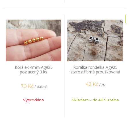
Korálek 4mm Ag925
Korálka rondelka Ag925
pozlacený 3 ks
starostříbrná proužkovaná
42
Kč
/ ks
70
Kč
/ balení
Vyprodáno
Skladem – do 48h u tebe