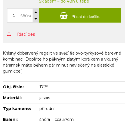
Skladem – do 48h u tebe
šňůra
Přidat do košíku
Hlídací pes
Krásný dobarvený regalit ve svěží fialovo-tyrkysové barevné
kombinaci. Doplňte ho pěkným zlatým korálkem a vkusný
náramek máte během pár minut navlečený na elastické
gumičce;)
Obj. číslo:
1775
Materiál:
jaspis
Typ kamene:
přírodní
Balení:
šňůra = cca 37cm