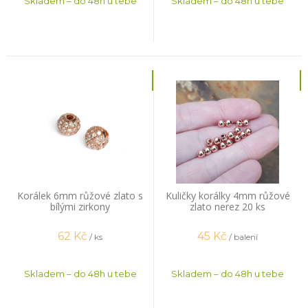
Skladem – do 48h u tebe
Skladem – do 48h u tebe
Korálek 6mm růžové zlato s
Kuličky korálky 4mm růžové
bílými zirkony
zlato nerez 20 ks
62
Kč
45
Kč
/ ks
/ balení
Skladem – do 48h u tebe
Skladem – do 48h u tebe