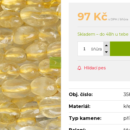
97
Kč
s DPH / šňůra
Skladem – do 48h u tebe
šňůra
Hlídací pes
Obj. číslo:
35
Materiál:
kř
Typ kamene:
př