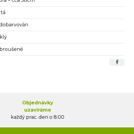
ůra = cca 38cm
utá
dobarvován
klý
broušené
Objednávky
uzavíráme
každý prac. den o 8:00