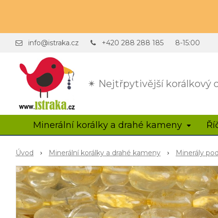
info@istraka.cz
+420 288 288 185
8-15:00
✴ Nejtřpytivější korálkový
Minerální korálky a drahé kameny
Ří
Úvod
Minerální korálky a drahé kameny
Minerály po