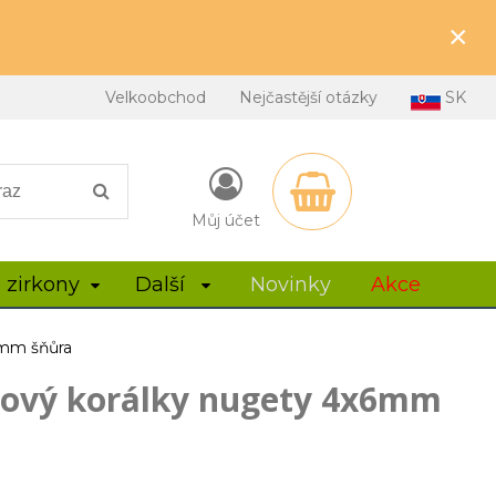
×
Velkoobchod
Nejčastější otázky
SK
Můj účet
 zirkony
Další
Novinky
Akce
6mm šňůra
nový korálky nugety 4x6mm