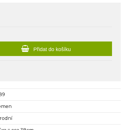
Přidat do košíku
89
emen
írodní