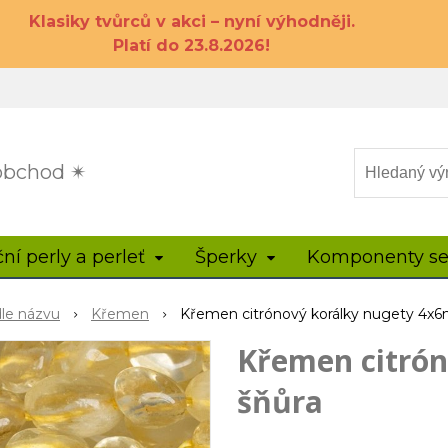
Klasiky tvůrců v akci – nyní výhodněji.
Platí do 23.8.2026!
 obchod ✴
ční perly a perleť
Šperky
Komponenty se
dle názvu
Křemen
Křemen citrónový korálky nugety 4x
Křemen citró
šňůra