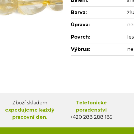
Balení:
šň
Barva:
žl
Úprava:
ne
Povrch:
les
Výbrus:
ne
Zboží skladem
Telefonické
expedujeme každý
poradenství
pracovní den.
+420 288 288 185