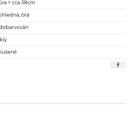
ůra = cca 38cm
ůhledná, čirá
dobarvován
klý
oušené