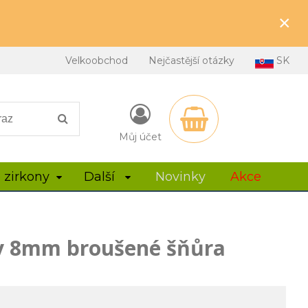
×
Velkoobchod
Nejčastější otázky
SK
Můj účet
 zirkony
Další
Novinky
Akce
ky 8mm broušené šňůra