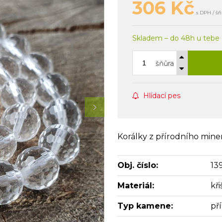
306
Kč
s DPH / š
Skladem – do 48h u tebe
šňůra
Hlídací pes
Korálky z přírodního miner
Obj. číslo:
13
Materiál:
kři
Typ kamene:
př