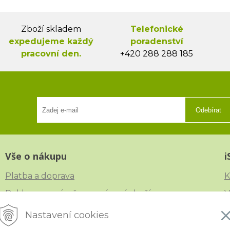
Zboží skladem
Telefonické
expedujeme každý
poradenství
pracovní den.
+420 288 288 185
Odebírat
Vše o nákupu
i
Platba a doprava
K
Reklamace, výměna a vrácení zboží
V
Obchodní podmínky
N
Nastavení cookies
Ochrana osobních údajů
Č