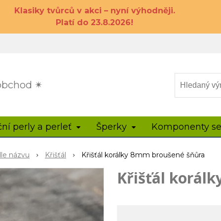
Klasiky tvůrců v akci – nyní výhodněji.
Platí do 23.8.2026!
 obchod ✴
ční perly a perleť
Šperky
Komponenty se
dle názvu
Křišťál
Křišťál korálky 8mm broušené šňůra
Křišťál korál