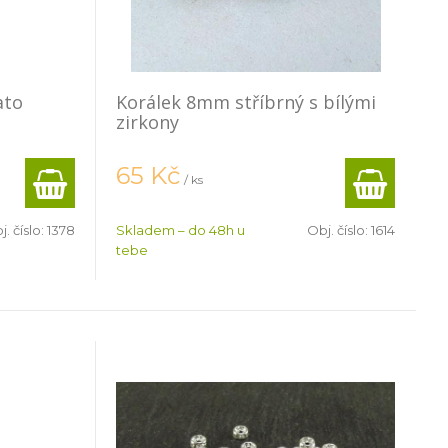
ato
Korálek 8mm stříbrný s bílými
zirkony
65
Kč
/ ks
j. číslo:
1378
Skladem – do 48h u
Obj. číslo:
1614
tebe