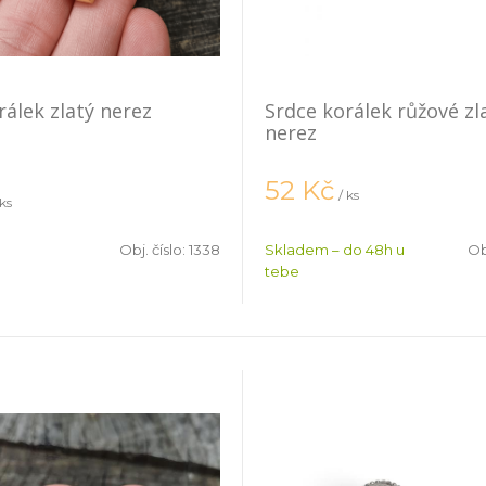
rálek zlatý nerez
Srdce korálek růžové zl
nerez
52
Kč
/ ks
 ks
Obj. číslo:
1338
Skladem – do 48h u
Ob
tebe