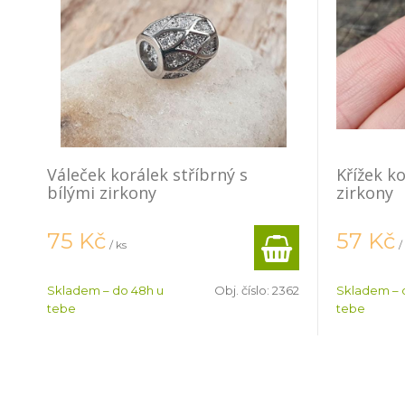
Váleček korálek stříbrný s
Křížek ko
bílými zirkony
zirkony
75
Kč
57
Kč
/ ks
/
Skladem – do 48h u
Obj. číslo:
2362
Skladem – 
tebe
tebe