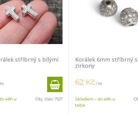
rálek stříbrný s bílými
Korálek 6mm stříbrný s
zirkony
62
Kč
 ks
/ ks
do 48h u
Obj. číslo:
7127
Skladem – do 48h u
Ob
tebe