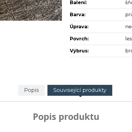
Balení:
šň
Barva:
pr
Úprava:
ne
Povrch:
les
Výbrus:
br
Popis
Související produkty
Popis produktu