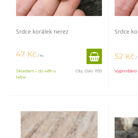
Srdce korálek nerez
Srdce ko
47
Kč
52
Kč
/ ks
/
Skladem – do 48h u
Obj. číslo:
1159
Vyprodáno
tebe