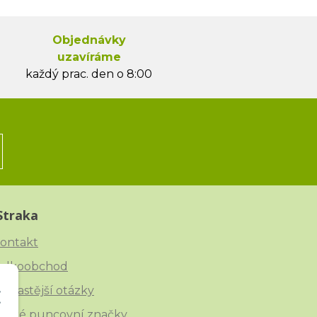
Objednávky
uzavíráme
každý prac. den o 8:00
Straka
ontakt
elkoobchod
ejčastější otázky
eské puncovní značky