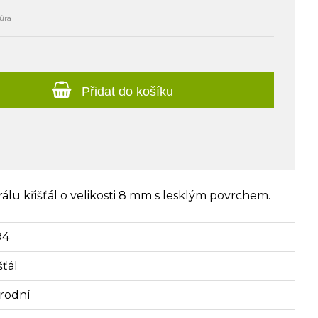
ňůra
Přidat do košíku
álu křišťál o velikosti 8 mm s lesklým povrchem.
94
šťál
írodní