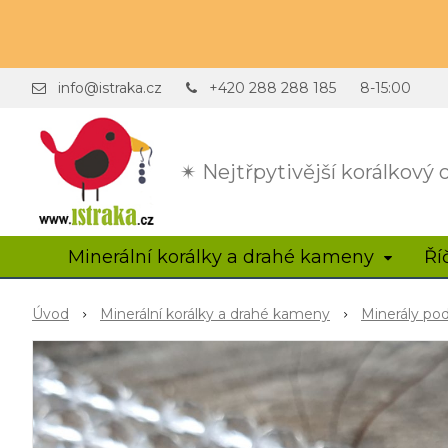
info@istraka.cz
+420 288 288 185
8-15:00
✴ Nejtřpytivější korálkový
Minerální korálky a drahé kameny
Ří
Úvod
Minerální korálky a drahé kameny
Minerály po