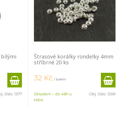
 bílými
Štrasové korálky rondelky 4mm
stříbrné 20 ks
32
Kč
/ balení
j. číslo:
1377
Skladem – do 48h u
Obj. číslo:
5361
tebe