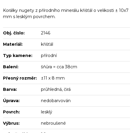
Korálky nugety z přírodního minerálu křišťál o velikosti ± 10x7
mm s lesklým povrchem.
Obj. číslo:
2146
Materiál:
křišťál
Typ kamene:
přírodní
Balení:
šňůra = cca 38cm
Přesný rozměr:
±11 x 8 mm
Barva:
průhledná, čirá
Úprava:
nedobarvován
Povrch:
lesklý
Výbrus:
nebroušené