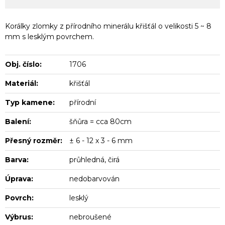
Korálky zlomky z přírodního minerálu křišťál o velikosti 5 ~ 8
mm s lesklým povrchem.
Obj. číslo:
1706
Materiál:
křišťál
Typ kamene:
přírodní
Balení:
šňůra = cca 80cm
Přesný rozměr:
± 6 - 12 x 3 - 6 mm
Barva:
průhledná, čirá
Úprava:
nedobarvován
Povrch:
lesklý
Výbrus:
nebroušené