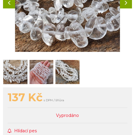
137
Kč
s DPH / šňůra
Vyprodáno
Hlídací pes