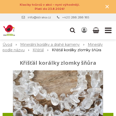
×
Klasiky tvůrců v akci – nyní výhodněji.
Platí do 23.8.2026!
info@istraka.cz
+420 288 288 185
Úvod
Minerální korálky a drahé kameny
Minerály
podle názvu
Křišťál
Křišťál korálky zlomky šňůra
Křišťál korálky zlomky šňůra