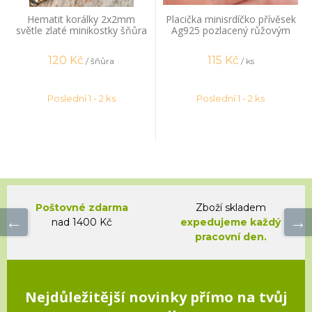
Hematit korálky 2x2mm
Placička minisrdíčko přívěsek
světle zlaté minikostky šňůra
Ag925 pozlacený růžovým
zlatem
120
Kč
115
Kč
/ šňůra
/ ks
Poslední 1 - 2 ks
Poslední 1 - 2 ks
Poštovné zdarma
Zboží skladem
nad 1400 Kč
expedujeme každý
pracovní den.
Nejdůležitější novinky přímo na tvůj