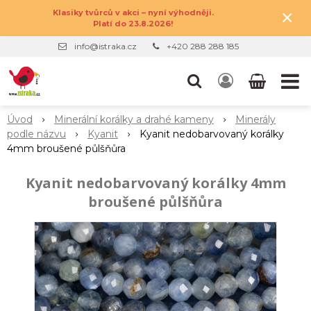
×
Klasiky tvůrců v akci – nyní výhodněji.
Platí do 23.8.2026!
info@istraka.cz
+420 288 288 185
Úvod
Minerální korálky a drahé kameny
Minerály
podle názvu
Kyanit
Kyanit nedobarvovaný korálky
4mm broušené půlšňůra
Kyanit nedobarvovaný korálky 4mm
broušené půlšňůra