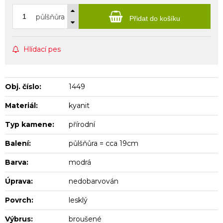
půlšňůra
Přidat do košíku
Hlídací pes
Obj. číslo:
1449
Materiál:
kyanit
Typ kamene:
přírodní
Balení:
půlšňůra = cca 19cm
Barva:
modrá
Úprava:
nedobarvován
Povrch:
lesklý
Výbrus:
broušené