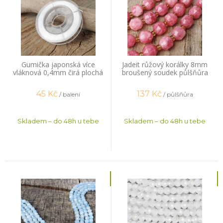
Gumička japonská více
Jadeit růžový korálky 8mm
vláknová 0,4mm čirá plochá
broušený soudek půlšňůra
14m
45
Kč
137
Kč
/ balení
/ půlšňůra
Skladem – do 48h u tebe
Skladem – do 48h u tebe