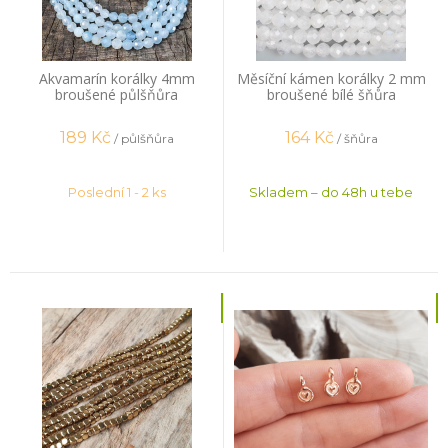
Akvamarín korálky 4mm
Měsíční kámen korálky 2 mm
broušené půlšňůra
broušené bílé šňůra
189
Kč
164
Kč
/ půlšňůra
/ šňůra
Poslední 1 - 2 ks
Skladem – do 48h u tebe