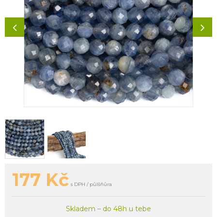
177
Kč
s DPH / půlšňůra
Skladem – do 48h u tebe