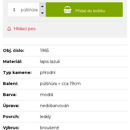
půlšňůra
Přidat do košíku
Hlídací pes
Obj. číslo:
1965
Materiál:
lapis lazuli
Typ kamene:
přírodní
Balení:
půlšňůra = cca 19cm
Barva:
modrá
Úprava:
nedobarvován
Povrch:
lesklý
Výbrus:
broušené