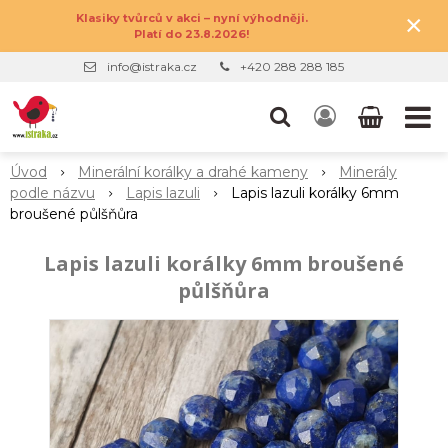
×
Klasiky tvůrců v akci – nyní výhodněji.
Platí do 23.8.2026!
info@istraka.cz
+420 288 288 185
Úvod
Minerální korálky a drahé kameny
Minerály
podle názvu
Lapis lazuli
Lapis lazuli korálky 6mm
broušené půlšňůra
Lapis lazuli korálky 6mm broušené
půlšňůra