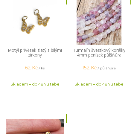
Motýl přívěsek zlatý s bílými
Turmalín švestkový korálky
zirkony
4mm penízek půlšňůra
62
Kč
152
Kč
/ ks
/ půlšňůra
Skladem – do 48h u tebe
Skladem – do 48h u tebe