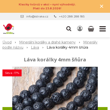
×
Klasiky tvůrců v akci – nyní výhodněji.
Platí do 23.8.2026!
info@istraka.cz
+420 288 288 185
Úvod
Minerální korálky a drahé kameny
Minerály
podle názvu
Láva
Láva korálky 4mm šňůra
Láva korálky 4mm šňůra
Sleva -17%