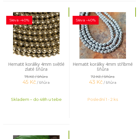
Sleva -40%
Sleva -40%
Hematit korálky 4mm světlé
Hematit korálky 4mm stříbrné
zlaté šňůra
šňůra
75 Kč
/ šňůra
72 Kč
/ šňůra
45
Kč
43
Kč
/ šňůra
/ šňůra
Skladem – do 48h u tebe
Poslední 1 - 2 ks