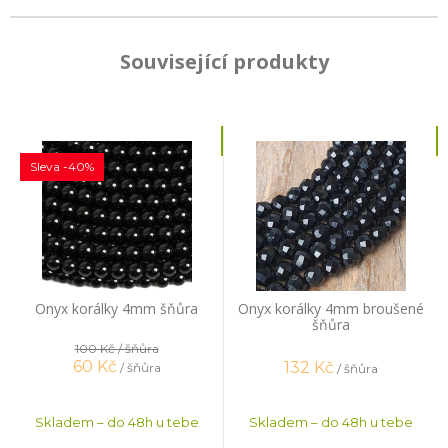
Související produkty
Sleva -40%
Onyx korálky 4mm šňůra
Onyx korálky 4mm broušené
šňůra
100 Kč
/ šňůra
60
Kč
132
Kč
/ šňůra
/ šňůra
Skladem – do 48h u tebe
Skladem – do 48h u tebe