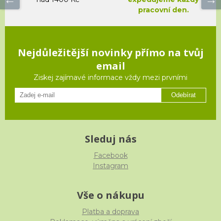
pracovní den.
Nejdůležitější novinky přímo na tvůj
email
Ziskej zajímavé informace vždy mezi prvními
Odebírat
Sleduj nás
Facebook
Instagram
Vše o nákupu
Platba a doprava