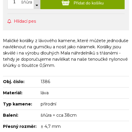
šňůra
Přidat do košíku
Hlídací pes
Maličké korálky z lávového kamene, které můžete jednoduše
navléknout na gumičku a nosit jako náramek. Korálky jsou
skvělé i na výrobu dlouhých Mala náhrdelníků s třásněmi -
tehdy je doporučujeme navlékat na naše tenoučké nylonové
šňůrky o tloušťce 0,5mm.
Obj. číslo:
1386
Materiál:
láva
Typ kamene:
přírodní
Balení:
šňůra = cca 38cm
Přesný rozměr:
± 4,7 mm