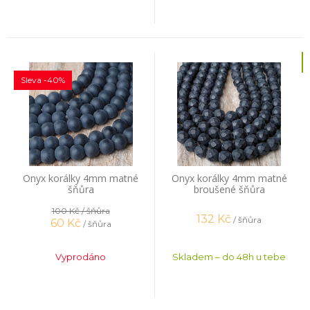
Sleva -40%
Onyx korálky 4mm matné
Onyx korálky 4mm matné
šňůra
broušené šňůra
100 Kč
/ šňůra
132
Kč
/ šňůra
60
Kč
/ šňůra
Vyprodáno
Skladem – do 48h u tebe