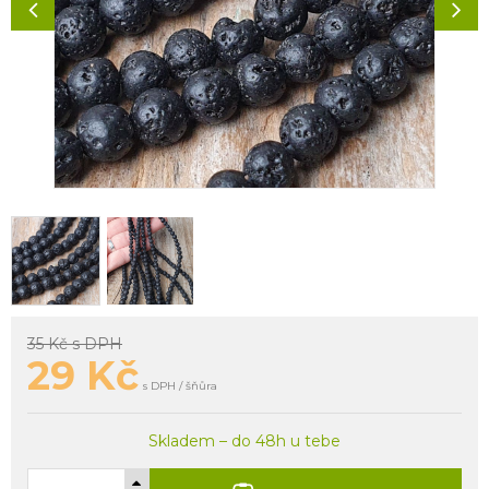
35 Kč
s DPH
29
Kč
s DPH / šňůra
Skladem – do 48h u tebe