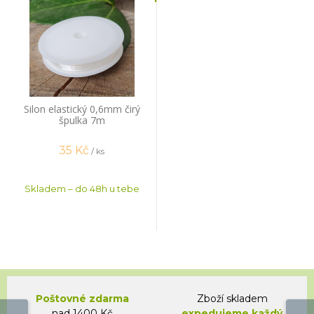
Silon elastický 0,6mm čirý
špulka 7m
35
Kč
/ ks
Skladem – do 48h u tebe
Poštovné zdarma
Zboží skladem
nad 1400 Kč
expedujeme každý