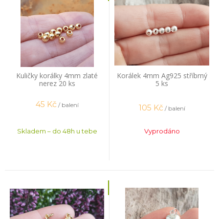
Kuličky korálky 4mm zlaté
Korálek 4mm Ag925 stříbrný
nerez 20 ks
5 ks
45
Kč
/ balení
105
Kč
/ balení
Skladem – do 48h u tebe
Vyprodáno