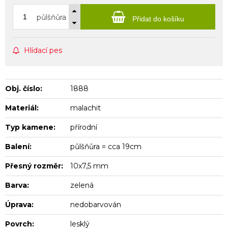
půlšňůra
Přidat do košíku
Hlídací pes
Obj. číslo:
1888
Materiál:
malachit
Typ kamene:
přírodní
Balení:
půlšňůra = cca 19cm
Přesný rozměr:
10x7,5 mm
Barva:
zelená
Úprava:
nedobarvován
Povrch:
lesklý