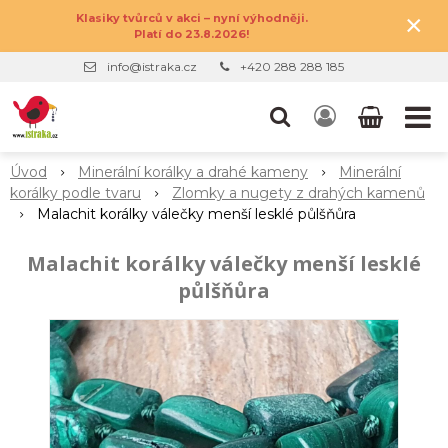
×
Klasiky tvůrců v akci – nyní výhodněji.
Platí do 23.8.2026!
info@istraka.cz
+420 288 288 185
Úvod
Minerální korálky a drahé kameny
Minerální
korálky podle tvaru
Zlomky a nugety z drahých kamenů
Malachit korálky válečky menší lesklé půlšňůra
Malachit korálky válečky menší lesklé
půlšňůra