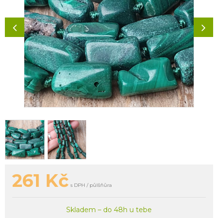
261
Kč
s DPH / půlšňůra
Skladem – do 48h u tebe