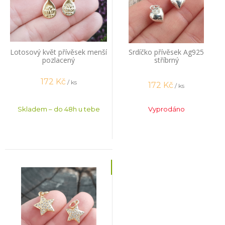
Lotosový květ přívěsek menší
Srdíčko přívěsek Ag925
pozlacený
stříbrný
172
Kč
/ ks
172
Kč
/ ks
Skladem – do 48h u tebe
Vyprodáno