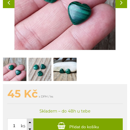
45
Kč
s DPH / ks
Skladem – do 48h u tebe
ks
Přidat do košíku