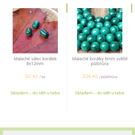
Malachit válec korálek
Malachit korálky 6mm světlé
8x12mm
půlšňůra
50
Kč
326
Kč
/ ks
/ půlšňůra
Skladem – do 48h u tebe
Skladem – do 48h u tebe