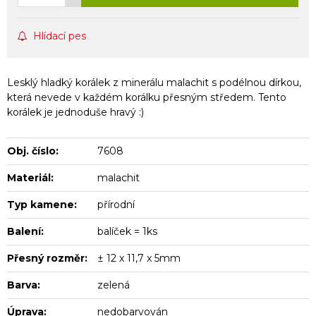
Hlídací pes
Lesklý hladký korálek z minerálu malachit s podélnou dírkou,
která nevede v každém korálku přesným středem. Tento
korálek je jednoduše hravý :)
Obj. číslo:
7608
Materiál:
malachit
Typ kamene:
přírodní
Balení:
balíček = 1ks
Přesný rozměr:
± 12 x 11,7 x 5mm
Barva:
zelená
Úprava:
nedobarvován