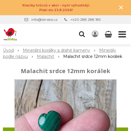
×
Klasiky tvůrců v akci – nyní výhodněji.
Platí do 23.8.2026!
info@istraka.cz
+420 288 288 185
Úvod
Minerální korálky a drahé kameny
Minerály
podle názvu
Malachit
Malachit srdce 12mm korálek
Malachit srdce 12mm korálek