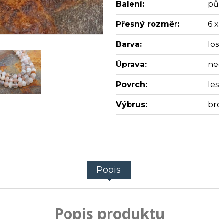
Balení:
pů
Přesný rozměr:
6 
Barva:
lo
Úprava:
ne
Povrch:
les
Výbrus:
br
Popis
Popis produktu