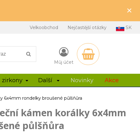
×
Velkoobchod
Nejčastější otázky
SK
Můj účet
 zirkony
Další
Novinky
Akce
lky 6x4mm rondelky broušené půlšňůra
neční kámen korálky 6x4mm
šené půlšňůra