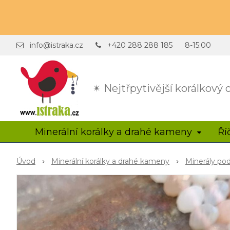
info@istraka.cz
+420 288 288 185
8-15:00
✴ Nejtřpytivější korálkový
Minerální korálky a drahé kameny
Ří
Úvod
Minerální korálky a drahé kameny
Minerály po