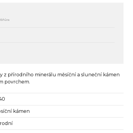
lšňůra
y z přírodního minerálu měsíční a sluneční kámen
lým povrchem.
40
síční kámen
írodní