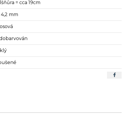
lšňůra = cca 19cm
x 4,2 mm
sosová
dobarvován
klý
oušené