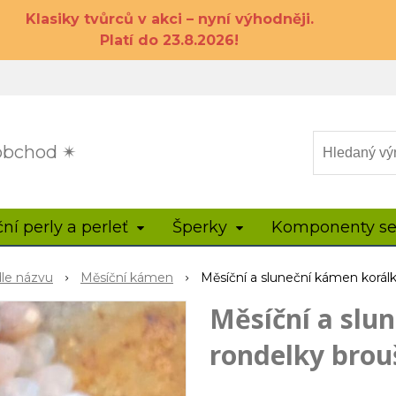
Klasiky tvůrců v akci – nyní výhodněji.
Platí do 23.8.2026!
 obchod ✴
ční perly a perleť
Šperky
Komponenty se
dle názvu
Měsíční kámen
Měsíční a sluneční kámen korá
Měsíční a slu
rondelky brou