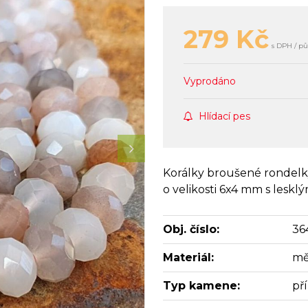
279
Kč
s DPH / pů
Vyprodáno
Hlídací pes
Korálky broušené rondelk
o velikosti 6x4 mm s lesk
Obj. číslo:
36
Materiál:
mě
Typ kamene:
př