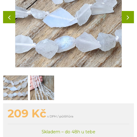
209
Kč
s DPH / půlšňůra
Skladem – do 48h u tebe