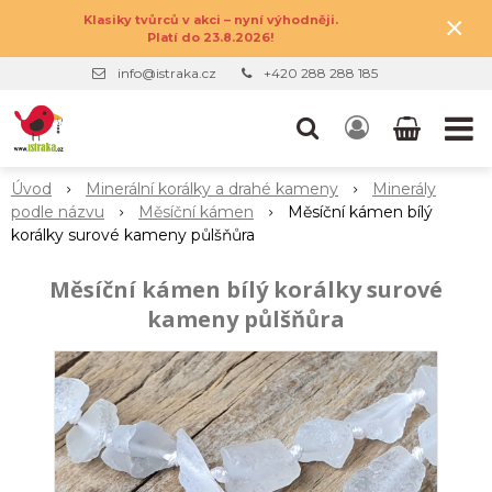
×
Klasiky tvůrců v akci – nyní výhodněji.
Platí do 23.8.2026!
info@istraka.cz
+420 288 288 185
Úvod
Minerální korálky a drahé kameny
Minerály
podle názvu
Měsíční kámen
Měsíční kámen bílý
korálky surové kameny půlšňůra
Měsíční kámen bílý korálky surové
kameny půlšňůra