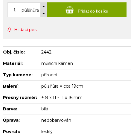
půlšňůra
Přidat do košíku
Hlídací pes
Obj. číslo:
2442
Materiál:
měsíční kámen
Typ kamene:
přírodní
Balení:
půlšňůra = cca 19cm
Přesný rozměr:
± 8 x 11 - 11 x 16 mm
Barva:
bílá
Úprava:
nedobarvován
Povrch:
lesklý