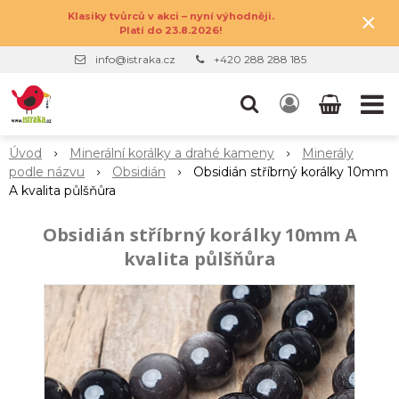
×
Klasiky tvůrců v akci – nyní výhodněji.
Platí do 23.8.2026!
info@istraka.cz
+420 288 288 185
Úvod
Minerální korálky a drahé kameny
Minerály
podle názvu
Obsidián
Obsidián stříbrný korálky 10mm
A kvalita půlšňůra
Obsidián stříbrný korálky 10mm A
kvalita půlšňůra