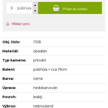
půlšňůra
Přidat do košíku
Hlídací pes
Obj. číslo:
1108
Materiál:
obsidián
Typ kamene:
přírodní
Balení:
půlšňůra = cca 19cm
Barva:
černá
Úprava:
nedobarvován
Povrch:
lesklý
Výbrus:
nebroušené