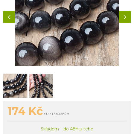
174
Kč
s DPH / půlšňůra
Skladem – do 48h u tebe