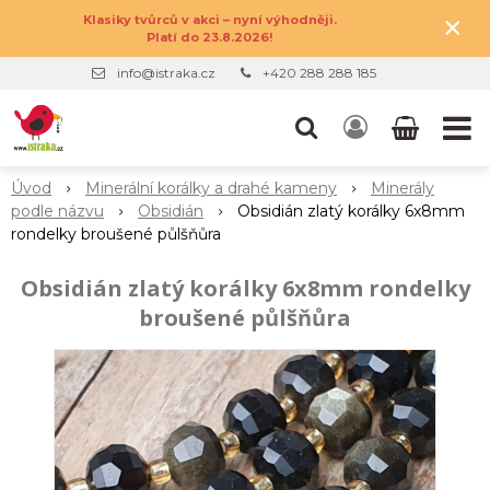
×
Klasiky tvůrců v akci – nyní výhodněji.
Platí do 23.8.2026!
info@istraka.cz
+420 288 288 185
Úvod
Minerální korálky a drahé kameny
Minerály
podle názvu
Obsidián
Obsidián zlatý korálky 6x8mm
rondelky broušené půlšňůra
Obsidián zlatý korálky 6x8mm rondelky
broušené půlšňůra