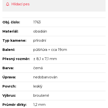
Hlídací pes
Obj. číslo:
1763
Materiál:
obsidián
Typ kamene:
přírodní
Balení:
půlšňůra = cca 19cm
Přesný rozměr:
± 8,1 x 7,1 mm
Barva:
černá
Úprava:
nedobarvován
Povrch:
lesklý
Výbrus:
broušené
Průměr dírky:
1,2 mm