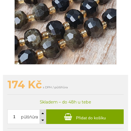
174
Kč
s DPH / půlšňůra
Skladem – do 48h u tebe
půlšňůra
Přidat do košíku