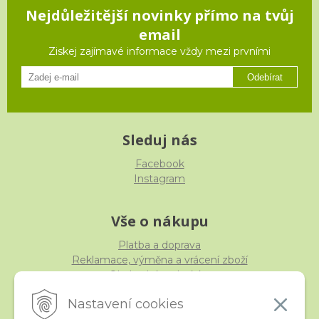
Nejdůležitější novinky přímo na tvůj
email
Ziskej zajímavé informace vždy mezi prvními
Odebírat
Sleduj nás
Facebook
Instagram
Vše o nákupu
Platba a doprava
Reklamace, výměna a vrácení zboží
Obchodní podmínky
Ochrana osobních údajů
Nastavení cookies