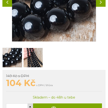
149 Kč
s DPH
104
Kč
s DPH / šňůra
Skladem – do 48h u tebe