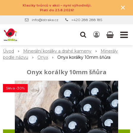
×
Klasiky tvůrců v akci – nyní výhodněji.
Platí do 23.8.2026!
info@istraka.cz
+420 288 288 185
Úvod
Minerální korálky a drahé kameny
Minerály
podle názvu
Onyx
Onyx korálky 10mm šňůra
Onyx korálky 10mm šňůra
Sleva -30%