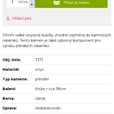
šňůra
Přidat do košíku
Hlídací pes
10mm velké onyxové kuličky vhodné zejména do karmových
náramků. Tento kámen je také výborný komponent pro
výrobu pánských náramků.
Obj. číslo:
7371
Materiál:
onyx
Typ kamene:
přírodní
Balení:
šňůra = cca 38cm
Barva:
černá
Úprava:
nedobarvován