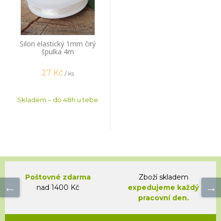
Silon elastický 1mm čirý
špulka 4m
27
Kč
/ ks
Skladem – do 48h u tebe
Poštovné zdarma
Zboží skladem
nad 1400 Kč
expedujeme každý
pracovní den.