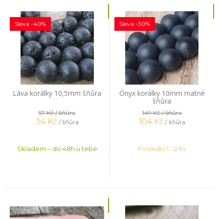
Sleva -40%
Sleva -30%
Láva korálky 10,5mm šňůra
Ónyx korálky 10mm matné
šňůra
57 Kč
/ šňůra
149 Kč
/ šňůra
34
Kč
104
Kč
/ šňůra
/ šňůra
Skladem – do 48h u tebe
Poslední 1 - 2 ks