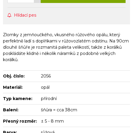
Hlídací pes
Zlomky z jemňoučkého, vkusného růžového opálu, který
perfektně ladí s doplňkami v růžovozlatém odstínu. Na 90cm
dlouhé šňůře je rozmanitá paleta velikostí, takže z korálků
poskládáte klidně i několik náramků z podobně velkých
korálků.
Obj. číslo:
2056
Materiál:
opál
Typ kamene:
přírodní
Balení:
šňůra = cca 38cm
Přesný rozměr:
± 5 - 8 mm
Barva:
růžová