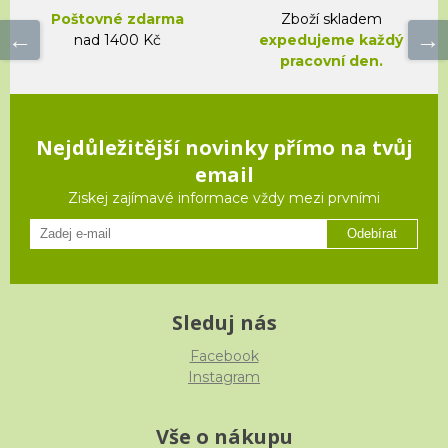
Poštovné zdarma
Zboží skladem
nad 1400 Kč
expedujeme každý
pracovní den.
Nejdůležitější novinky přímo na tvůj
email
Ziskej zajímavé informace vždy mezi prvními
Odebírat
Sleduj nás
Facebook
Instagram
Vše o nákupu