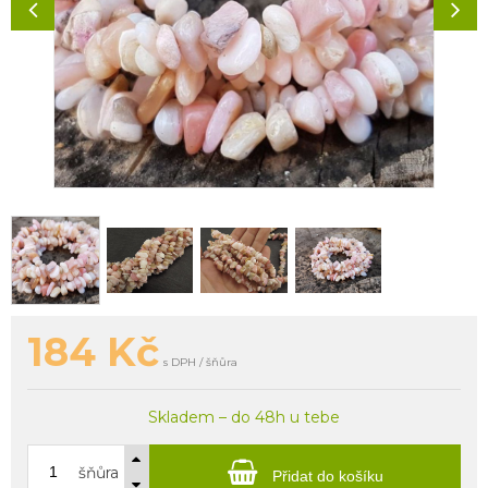
184
Kč
s DPH / šňůra
Skladem – do 48h u tebe
šňůra
Přidat do košíku