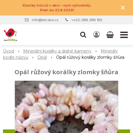
×
Klasiky tvůrců v akci – nyní výhodněji.
Platí do 23.8.2026!
info@istraka.cz
+420 288 288 185
Úvod
Minerální korálky a drahé kameny
Minerály
podle názvu
Opál
Opál růžový korálky zlomky šňůra
Opál růžový korálky zlomky šňůra