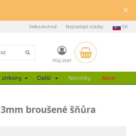
×
Velkoobchod
Nejčastější otázky
SK
Můj účet
 zirkony
Další
Novinky
Akce
y 3mm broušené šňůra