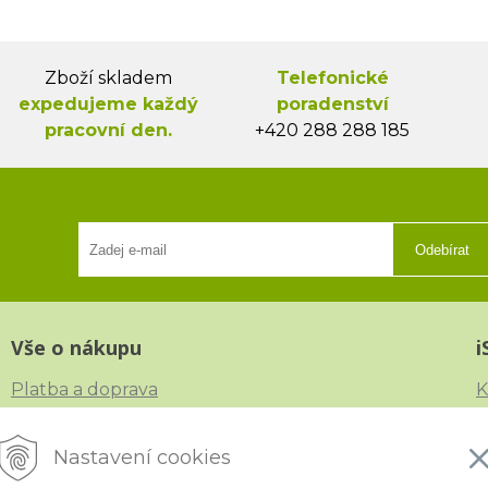
Zboží skladem
Telefonické
expedujeme každý
poradenství
pracovní den.
+420 288 288 185
Odebírat
Vše o nákupu
i
Platba a doprava
K
Reklamace, výměna a vrácení zboží
V
Nastavení cookies
Obchodní podmínky
N