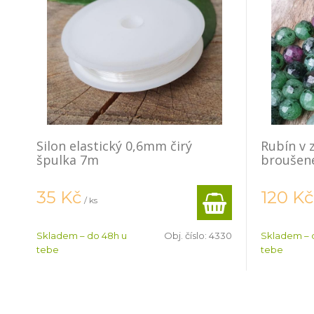
Silon elastický 0,6mm čirý
Rubín v 
špulka 7m
broušen
35
Kč
120
Kč
/ ks
Skladem – do 48h u
Obj. číslo:
4330
Skladem – 
tebe
tebe