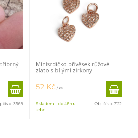
tříbrný
Minisrdíčko přívěsek růžové
zlato s bílými zirkony
52
Kč
/ ks
. číslo:
3568
Skladem – do 48h u
Obj. číslo:
7122
tebe