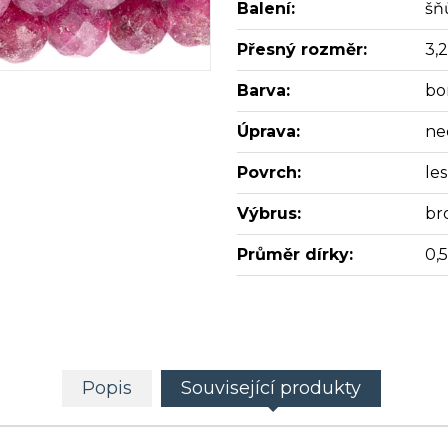
Balení:
šň
Přesný rozměr:
3,
Barva:
bo
Úprava:
ne
Povrch:
les
Výbrus:
br
Průměr dírky:
0,
Popis
Související produkty