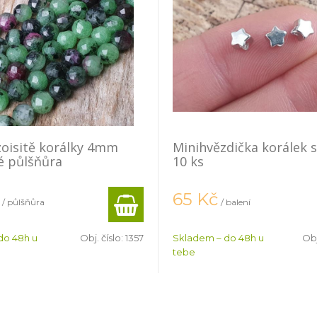
zoisitě korálky 4mm
Minihvězdička korálek s
é půlšňůra
10 ks
65
Kč
/ půlšňůra
/ balení
do 48h u
Obj. číslo:
1357
Skladem – do 48h u
Obj
tebe