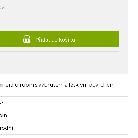
ůra
Přidat do košíku
minerálu rubín s výbrusem a lesklým povrchem.
67
bín
írodní