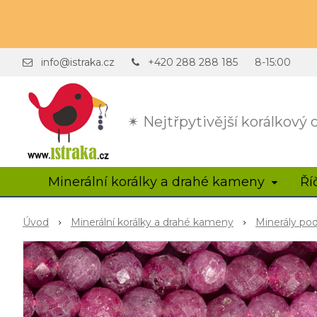
info@istraka.cz
+420 288 288 185
8-15:00
✴ Nejtřpytivější korálkový
Minerální korálky a drahé kameny
Ří
Úvod
Minerální korálky a drahé kameny
Minerály po