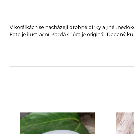
V korálkách se nacházejí drobné dírky a jiné „nedokona
Foto je ilustrační. Každá šňůra je originál. Dodaný ku