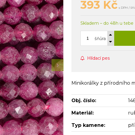
393
Kč
s DPH / šň
Skladem – do 48h u tebe
šňůra
Hlídací pes
Minikorálky z přírodního 
Obj. číslo:
14
Materiál:
ru
Typ kamene:
př