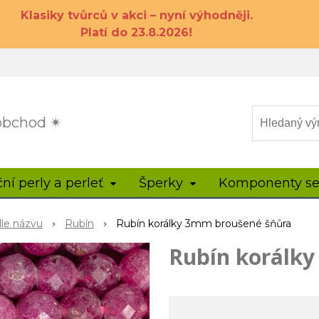
Klasiky tvůrců v akci – nyní výhodněji.
Platí do 23.8.2026!
 obchod ✴
ční perly a perleť
Šperky
Komponenty se
dle názvu
Rubín
Rubín korálky 3mm broušené šňůra
Rubín korálk