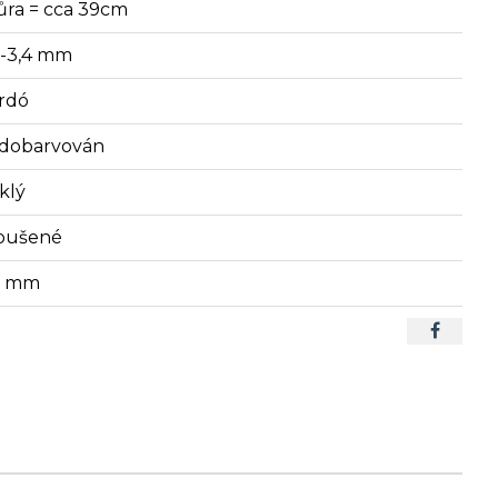
ůra = cca 39cm
2-3,4 mm
rdó
dobarvován
klý
oušené
5 mm