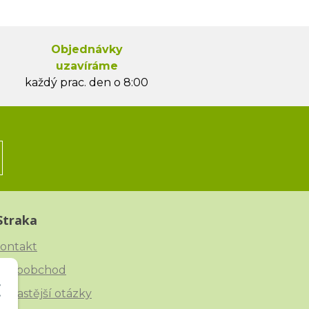
Objednávky
uzavíráme
každý prac. den o 8:00
Straka
ontakt
elkoobchod
ejčastější otázky