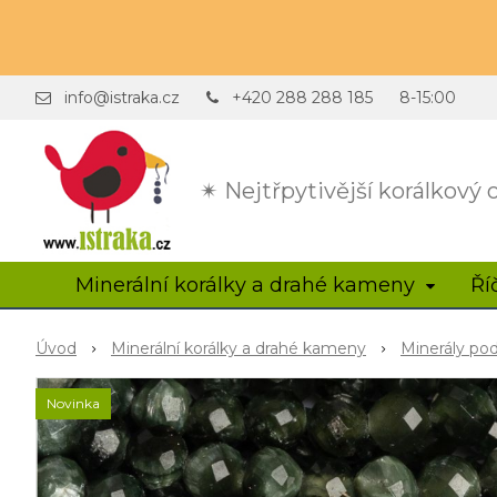
info@istraka.cz
+420 288 288 185
8-15:00
✴ Nejtřpytivější korálkový
Minerální korálky a drahé kameny
Ří
Úvod
Minerální korálky a drahé kameny
Minerály po
Novinka