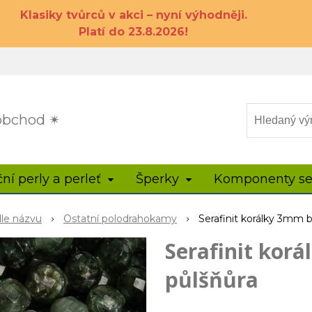
Klasiky tvůrců v akci – nyní výhodněji.
Platí do 23.8.2026!
 obchod ✴
ční perly a perleť
Šperky
Komponenty se
dle názvu
Ostatní polodrahokamy
Serafinit korálky 3mm b
Serafinit kor
půlšňůra