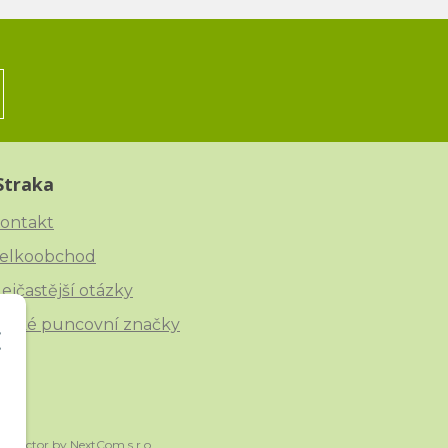
Straka
ontakt
elkoobchod
ejčastější otázky
eské puncovní značky
onnector
by
NextCom s.r.o.