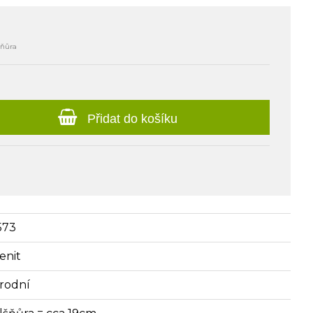
šňůra
Přidat do košíku
573
enit
írodní