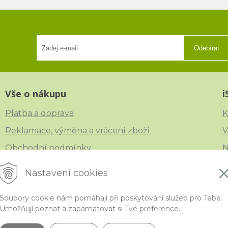
Odebírat
Vše o nákupu
i
Platba a doprava
K
Reklamace, výměna a vrácení zboží
V
Obchodní podmínky
N
Ochrana osobních údajů
Č
Nastavení cookies
Soubory cookie nám pomáhají při poskytování služeb pro Tebe.
Umožňují poznat a zapamatovat si Tvé preference.
ytivější korálky a polodrahokamy široko daleko •
NextShop
&
e-shop Pohoda C