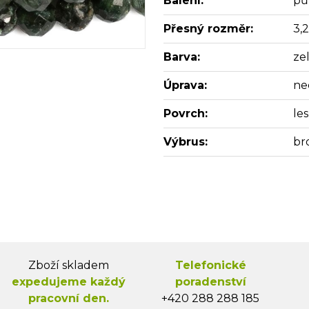
Balení:
pů
Přesný rozměr:
3,
Barva:
ze
Úprava:
ne
Povrch:
les
Výbrus:
br
Zboží skladem
Telefonické
expedujeme každý
poradenství
pracovní den.
+420 288 288 185