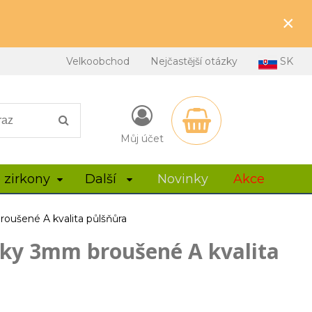
×
Velkoobchod
Nejčastější otázky
SK
Můj účet
 zirkony
Další
Novinky
Akce
roušené A kvalita půlšňůra
álky 3mm broušené A kvalita