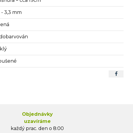
lšňůra = cca 19cm
2 - 3,3 mm
lená
dobarvován
klý
oušené
Objednávky
uzavíráme
každý prac. den o 8:00