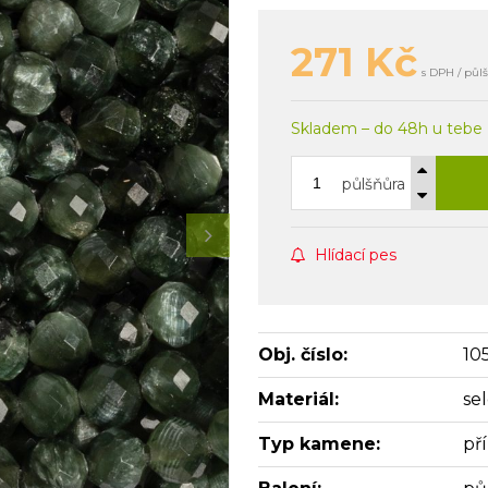
271
Kč
s DPH / půl
Skladem – do 48h u tebe
půlšňůra
Hlídací pes
Obj. číslo:
10
Materiál:
sel
Typ kamene:
př