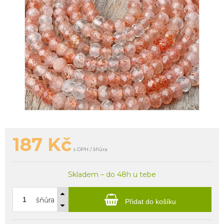
187
Kč
s DPH / šňůra
Skladem – do 48h u tebe
šňůra
Přidat do košíku