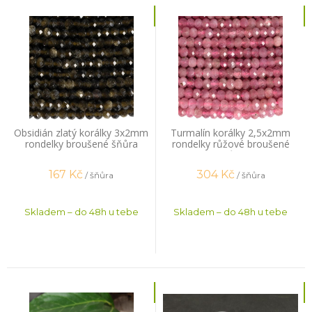
Obsidián zlatý korálky 3x2mm
Turmalín korálky 2,5x2mm
rondelky broušené šňůra
rondelky růžové broušené
šňůra
167
Kč
304
Kč
/ šňůra
/ šňůra
Skladem – do 48h u tebe
Skladem – do 48h u tebe