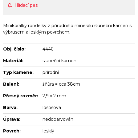
Hlídací pes
Minikorálky rondelky z přírodního minerálu sluneční kámen s
výbrusem a lesklým povrchem.
Obj. číslo:
4446
Materiál:
sluneční kámen
Typ kamene:
přírodní
Balení:
šňůra = cca 38cm
Přesný rozměr:
2,9 x 2 mm
Barva:
lososová
Úprava:
nedobarvován
Povrch:
lesklý