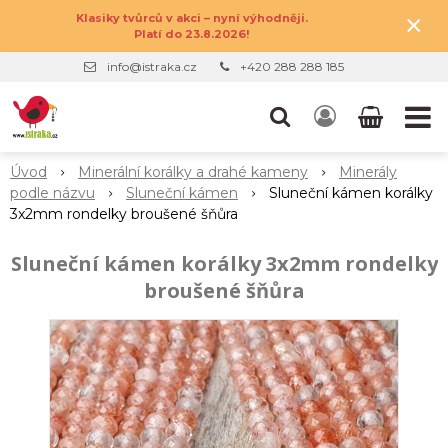
×
Klasiky tvůrců v akci – nyní výhodněji.
Platí do 23.8.2026!
info@istraka.cz
+420 288 288 185
Úvod
Minerální korálky a drahé kameny
Minerály
podle názvu
Sluneční kámen
Sluneční kámen korálky
3x2mm rondelky broušené šňůra
Sluneční kámen korálky 3x2mm rondelky
broušené šňůra