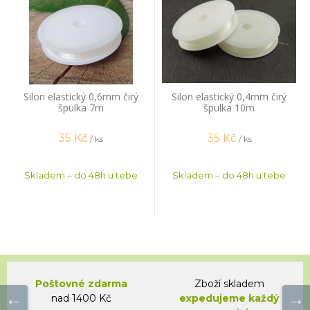
Silon elastický 0,6mm čirý
Silon elastický 0,4mm čirý
špulka 7m
špulka 10m
35
Kč
35
Kč
/ ks
/ ks
Skladem – do 48h u tebe
Skladem – do 48h u tebe
Poštovné zdarma
Zboží skladem
nad 1400 Kč
expedujeme každý