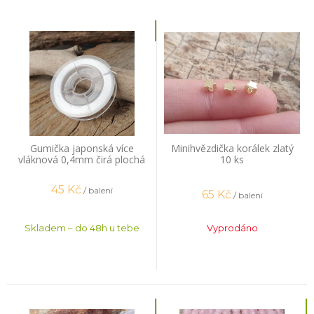
Gumička japonská více
Minihvězdička korálek zlatý
vláknová 0,4mm čirá plochá
10 ks
14m
45
Kč
/ balení
65
Kč
/ balení
Skladem – do 48h u tebe
Vyprodáno