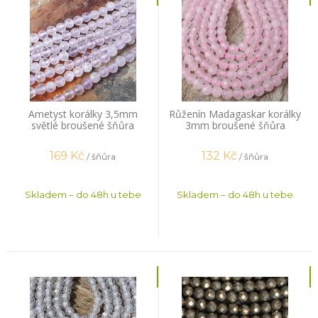
Ametyst korálky 3,5mm
Růženín Madagaskar korálky
světlé broušené šňůra
3mm broušené šňůra
169
Kč
132
Kč
/ šňůra
/ šňůra
Skladem – do 48h u tebe
Skladem – do 48h u tebe