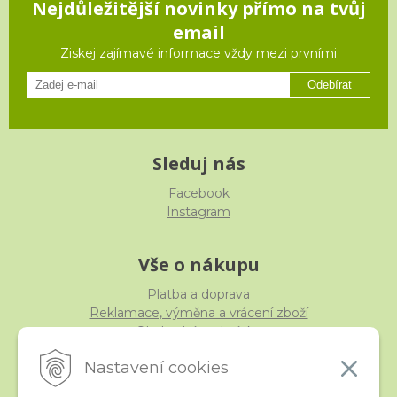
Nejdůležitější novinky přímo na tvůj
email
Ziskej zajímavé informace vždy mezi prvními
Odebírat
Sleduj nás
Facebook
Instagram
Vše o nákupu
Platba a doprava
Reklamace, výměna a vrácení zboží
Obchodní podmínky
Ochrana osobních údajů
Nastavení cookies