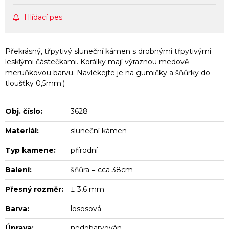
Hlídací pes
Překrásný, třpytivý sluneční kámen s drobnými třpytivými
lesklými částečkami. Korálky mají výraznou medově
meruňkovou barvu. Navlékejte je na gumičky a šňůrky do
tloušťky 0,5mm;)
Obj. číslo:
3628
Materiál:
sluneční kámen
Typ kamene:
přírodní
Balení:
šňůra = cca 38cm
Přesný rozměr:
± 3,6 mm
Barva:
lososová
Úprava:
nedobarvován