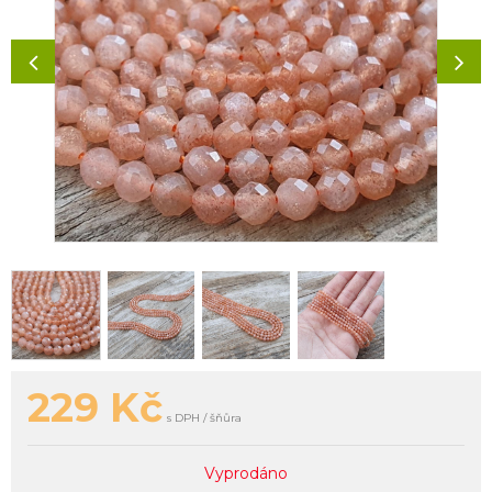
229
Kč
s DPH / šňůra
Vyprodáno