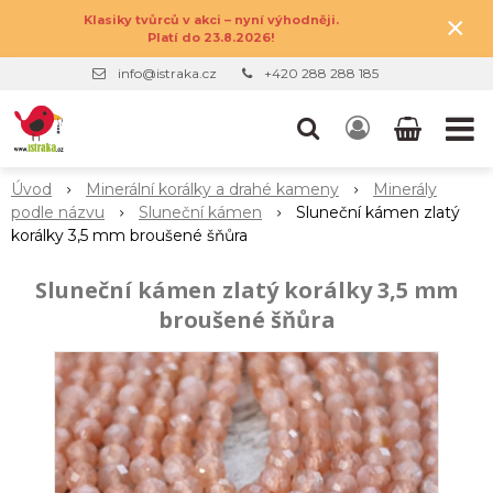
×
Klasiky tvůrců v akci – nyní výhodněji.
Platí do 23.8.2026!
info@istraka.cz
+420 288 288 185
Úvod
Minerální korálky a drahé kameny
Minerály
podle názvu
Sluneční kámen
Sluneční kámen zlatý
korálky 3,5 mm broušené šňůra
Sluneční kámen zlatý korálky 3,5 mm
broušené šňůra