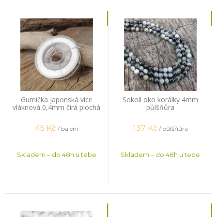
Gumička japonská více
Sokolí oko korálky 4mm
vláknová 0,4mm čirá plochá
půlšňůra
14m
45
Kč
137
Kč
/ balení
/ půlšňůra
Skladem – do 48h u tebe
Skladem – do 48h u tebe