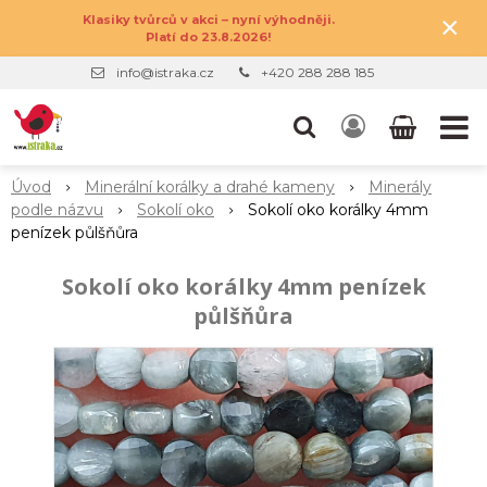
×
Klasiky tvůrců v akci – nyní výhodněji.
Platí do 23.8.2026!
info@istraka.cz
+420 288 288 185
Úvod
Minerální korálky a drahé kameny
Minerály
podle názvu
Sokolí oko
Sokolí oko korálky 4mm
penízek půlšňůra
Sokolí oko korálky 4mm penízek
půlšňůra