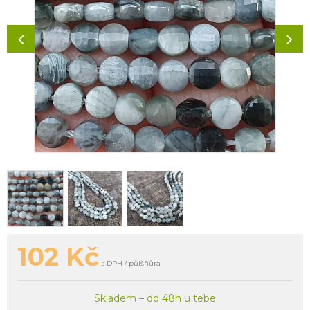
102
Kč
s DPH / půlšňůra
Skladem – do 48h u tebe