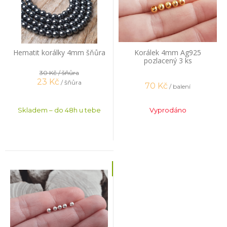
Hematit korálky 4mm šňůra
Korálek 4mm Ag925
pozlacený 3 ks
30 Kč
/ šňůra
23
Kč
/ šňůra
70
Kč
/ balení
Skladem – do 48h u tebe
Vyprodáno