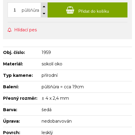
půlšňůra
Přidat do košíku
Hlídací pes
Obj. číslo:
1959
Materiál:
sokolí oko
Typ kamene:
přírodní
Balení:
půlšňůra = cca 19cm
Přesný rozměr:
± 4 x 2,4 mm
Barva:
šedá
Úprava:
nedobarvován
Povrch:
lesklý