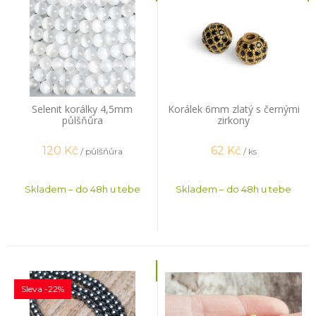
Selenit korálky 4,5mm
Korálek 6mm zlatý s černými
půlšňůra
zirkony
120
Kč
62
Kč
/ půlšňůra
/ ks
Skladem – do 48h u tebe
Skladem – do 48h u tebe
Sleva -22%