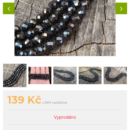
139
Kč
s DPH / půlšňůra
Vyprodáno