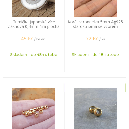
Gumička japonská více
Korálek rondelka 5mm Ag925
vláknová 0,4mm čirá plochá
starostříbrná se vzorem
14m
45
Kč
72
Kč
/ balení
/ ks
Skladem – do 48h u tebe
Skladem – do 48h u tebe