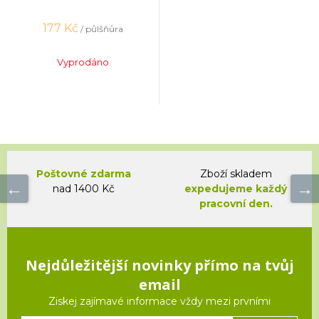
177
Kč
/ půlšňůra
Vyprodáno
Poštovné zdarma
Zboží skladem
nad 1400 Kč
expedujeme každý
pracovní den.
Nejdůležitější novinky přímo na tvůj
email
Ziskej zajímavé informace vždy mezi prvními