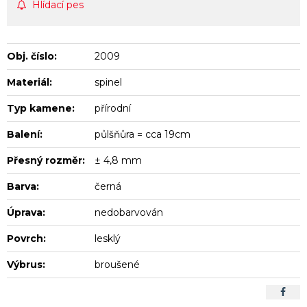
Hlídací pes
Obj. číslo:
2009
Materiál:
spinel
Typ kamene:
přírodní
Balení:
půlšňůra = cca 19cm
Přesný rozměr:
± 4,8 mm
Barva:
černá
Úprava:
nedobarvován
Povrch:
lesklý
Výbrus:
broušené