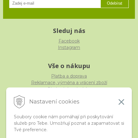
Odebírat
Sleduj nás
Facebook
Instagram
Vše o nákupu
Platba a doprava
Reklamace, výměna a vrácení zboží
Obchodní podmínky
Ochrana osobních údajů
Nastavení cookies
Soubory cookie nám pomáhají při poskytování
služeb pro Tebe. Umožňují poznat a zapamatovat si
iStraka
Tvé preference.
Kontakt