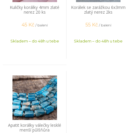
Kuličky korálky 4mm zlaté
Korálek se zarážkou 6x3mm
nerez 20 ks
zlatý nerez 2ks
45
Kč
55
Kč
/ balení
/ balení
Skladem – do 48h u tebe
Skladem – do 48h u tebe
Apatit korálky válečky lesklé
menší půlšňůra