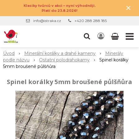
×
Klasiky tvůrců v akci – nyní výhodněji.
Platí do 23.8.2026!
info@istraka.cz
+420 288 288 185
Úvod
Minerální korálky a drahé kameny
Minerály
podle názvu
Ostatní polodrahokamy
Spinel korálky
5mm broušené půlšňůra
Spinel korálky 5mm broušené půlšňůra