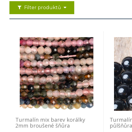
Filter produktů
Turmalín mix barev korálky
Turmalín
2mm broušené šňůra
půlšňůr