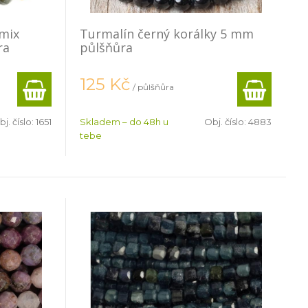
mix
Turmalín černý korálky 5 mm
ra
půlšňůra
125
Kč
/ půlšňůra
j. číslo:
1651
Skladem – do 48h u
Obj. číslo:
4883
tebe