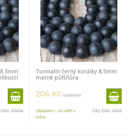
y 8,5mm
Turmalín černý korálky 8,5mm
likostí
matné půlšňůra
204
Kč
/ půlšňůra
 číslo:
4945a
Skladem – do 48h u
Obj. číslo:
4945
tebe