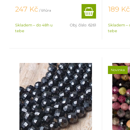
247
Kč
189
Kč
/ šňůra
Skladem – do 48h u
Obj. číslo:
6261
Skladem – 
tebe
tebe
Novinka