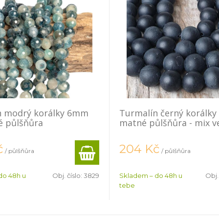
n modrý korálky 6mm
Turmalín černý korálk
é půlšňůra
matné půlšňůra - mix ve
č
204
Kč
/ půlšňůra
/ půlšňůra
do 48h u
Obj. číslo:
3829
Skladem – do 48h u
Obj.
tebe