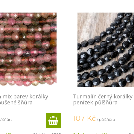
 mix barev korálky
Turmalín černý korálk
ušené šňůra
penízek půlšňůra
107
Kč
/ šňůra
/ půlšňůra