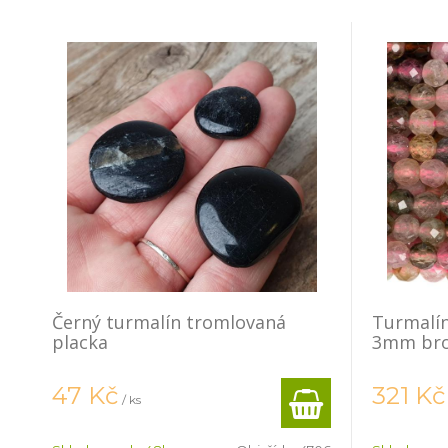
Černý turmalín tromlovaná
Turmalín
placka
3mm bro
47
Kč
321
Kč
/ ks