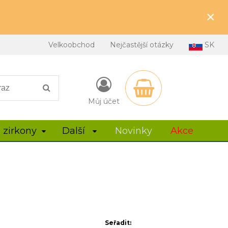
×
Velkoobchod
Nejčastější otázky
SK
Můj účet
 zirkony
Další
Novinky
Akce
Seřadit: