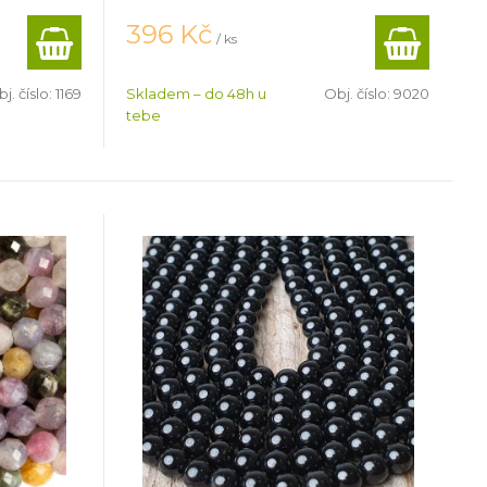
396
Kč
/ ks
j. číslo:
1169
Skladem – do 48h u
Obj. číslo:
9020
tebe