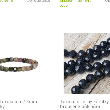
do 48h u
Obj. číslo:
2505
Skladem – do 48h u
Obj
tebe
 turmalínu 2-3mm
Turmalín černý korálk
ky
broušené půlšňůra