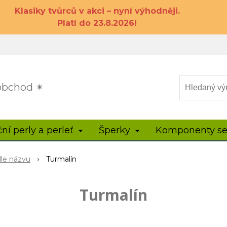
Klasiky tvůrců v akci – nyní výhodněji.
Platí do 23.8.2026!
 obchod ✴
ční perly a perleť
Šperky
Komponenty se
dle názvu
Turmalín
Turmalín