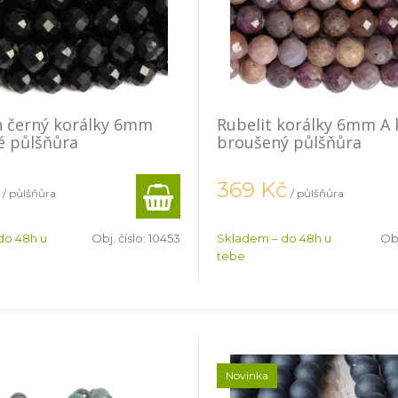
n černý korálky 6mm
Rubelit korálky 6mm A k
é půlšňůra
broušený půlšňůra
369
Kč
/ půlšňůra
/ půlšňůra
do 48h u
Obj. číslo:
10453
Skladem – do 48h u
Obj
tebe
Novinka