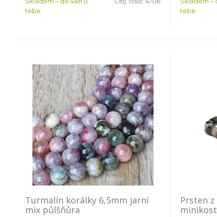
Skladem – do 48h u
Obj. číslo:
4706
Skladem – 
tebe
tebe
Turmalín korálky 6,5mm jarní
Prsten z
mix půlšňůra
minikost