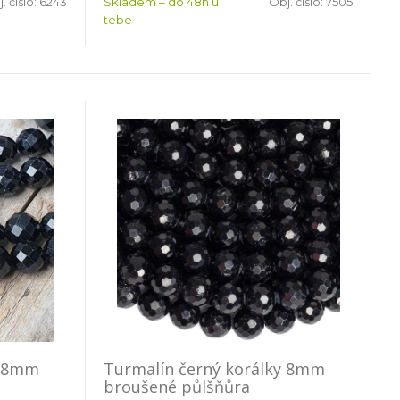
. číslo:
6243
Skladem – do 48h u
Obj. číslo:
7505
tebe
y 8mm
Turmalín černý korálky 8mm
broušené půlšňůra