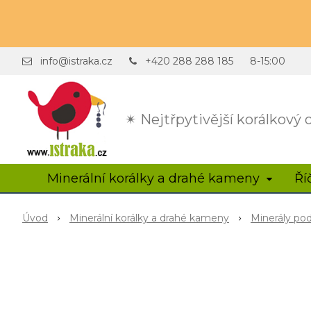
info@istraka.cz
+420 288 288 185
8-15:00
✴ Nejtřpytivější korálkový
Minerální korálky a drahé kameny
Ří
Úvod
Minerální korálky a drahé kameny
Minerály po