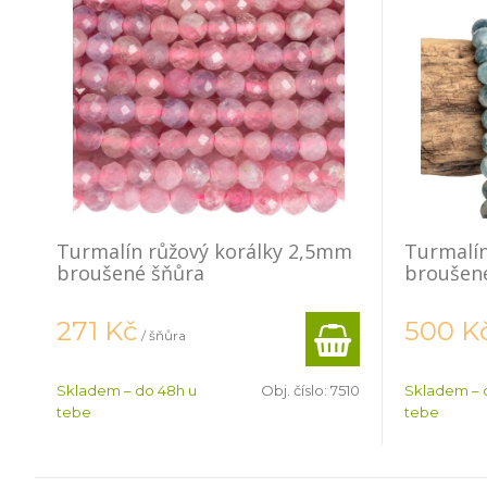
Turmalín růžový korálky 2,5mm
Turmalí
broušené šňůra
broušen
271
Kč
500
K
/ šňůra
Skladem – do 48h u
Obj. číslo:
7510
Skladem – 
tebe
tebe