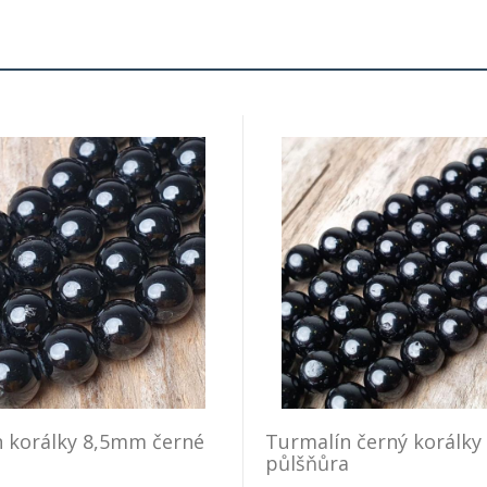
 korálky 8,5mm černé
Turmalín černý korálk
a
půlšňůra