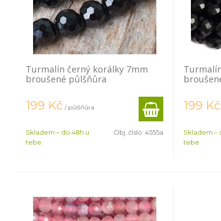
Turmalín černý korálky 7mm
Turmalí
broušené půlšňůra
broušen
199
Kč
199
Kč
/ půlšňůra
Skladem – do 48h u
Obj. číslo:
4555a
Skladem – 
tebe
tebe