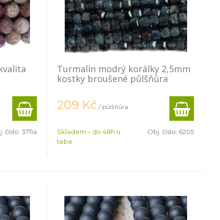
valita
Turmalín modrý korálky 2,5mm
kostky broušené půlšňůra
209
Kč
/ půlšňůra
. číslo:
3711a
Skladem – do 48h u
Obj. číslo:
6205
tebe