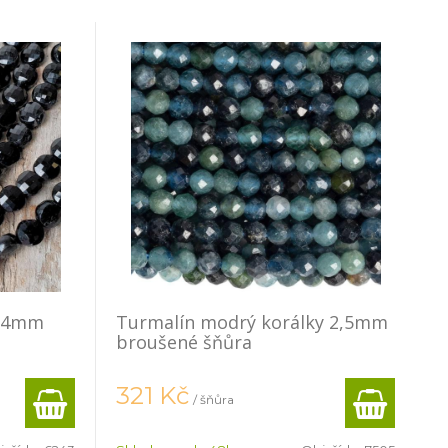
y 4mm
Turmalín modrý korálky 2,5mm
broušené šňůra
321
Kč
/ šňůra