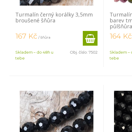
Turmalín černý korálky 3,5mm
Turmalí
broušené šňůra
barev tm
půlšňůr
167
Kč
164
Kč
/ šňůra
Skladem – do 48h u
Obj. číslo:
7502
Skladem – 
tebe
tebe