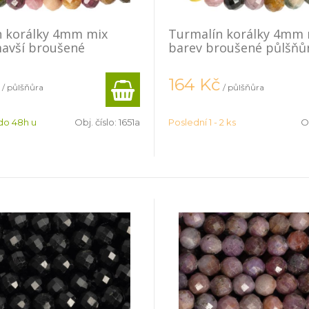
n korálky 4mm mix
Turmalín korálky 4mm 
avší broušené
barev broušené půlšňů
a
164
Kč
/ půlšňůra
/ půlšňůra
do 48h u
Obj. číslo:
1651a
Poslední 1 - 2 ks
Ob