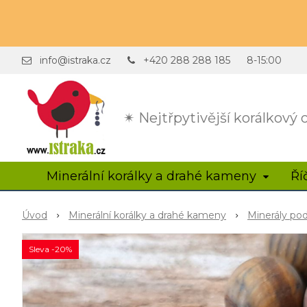
info@istraka.cz
+420 288 288 185
8-15:00
✴ Nejtřpytivější korálkový
Minerální korálky a drahé kameny
Ří
Úvod
Minerální korálky a drahé kameny
Minerály po
Sleva -20%