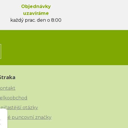
Objednávky
uzavíráme
každý prac. den o 8:00
Straka
ontakt
elkoobchod
ejčastější otázky
eské puncovní značky