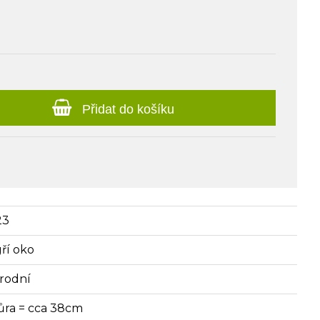
Přidat do košíku
23
gří oko
írodní
ůra = cca 38cm