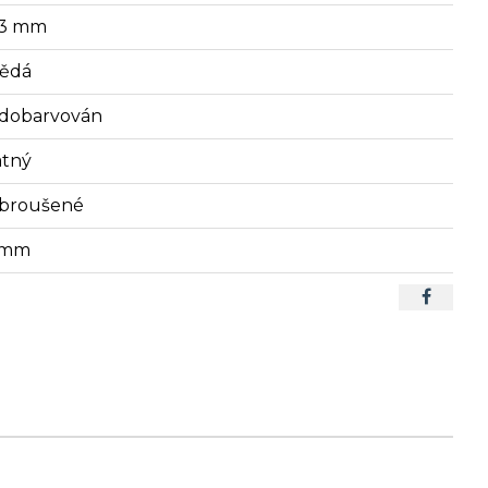
,3 mm
ědá
dobarvován
tný
broušené
1 mm