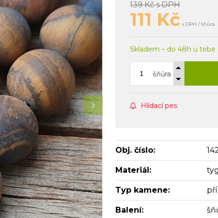
139 Kč
s DPH
111
Kč
s DPH / šňůra
Skladem – do 48h u tebe
šňůra
Hlídací pes
Obj. číslo:
14
Materiál:
ty
Typ kamene:
př
Balení:
šň