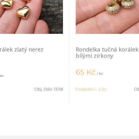
rálek zlatý nerez
Rondelka tučná korálek 
bílými zirkony
65
Kč
/ ks
 ks
Obj. číslo:
1338
Poslední 1 - 2 ks
Ob