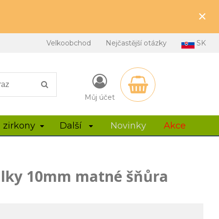
×
Velkoobchod
Nejčastější otázky
SK
Můj účet
 zirkony
Další
Novinky
Akce
rálky 10mm matné šňůra