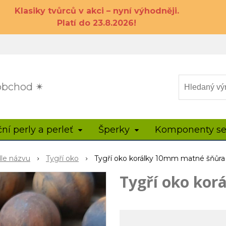
Klasiky tvůrců v akci – nyní výhodněji.
Platí do 23.8.2026!
 obchod ✴
ční perly a perleť
Šperky
Komponenty se
dle názvu
Tygří oko
Tygří oko korálky 10mm matné šňůra
Tygří oko ko