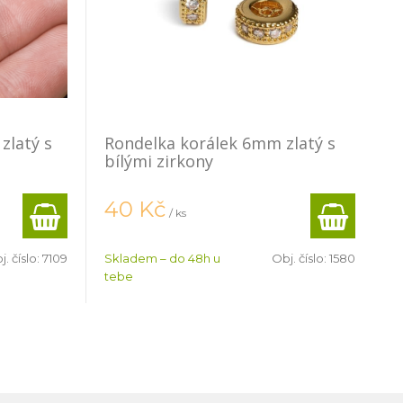
zlatý s
Rondelka korálek 6mm zlatý s
bílými zirkony
40
Kč
/ ks
j. číslo:
7109
Skladem – do 48h u
Obj. číslo:
1580
tebe