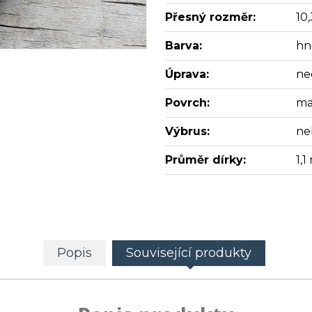
Přesný rozměr:
10
Barva:
hn
Úprava:
ne
Povrch:
ma
Výbrus:
ne
Průměr dírky:
1,
Popis
Související produkty