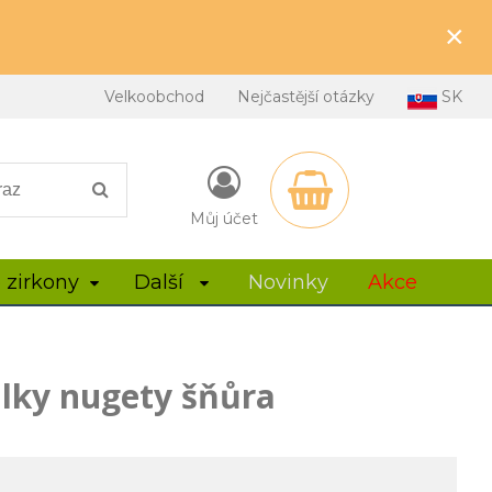
×
Velkoobchod
Nejčastější otázky
SK
Můj účet
 zirkony
Další
Novinky
Akce
álky nugety šňůra