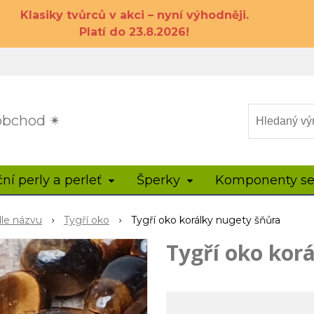
Klasiky tvůrců v akci – nyní výhodněji.
Platí do 23.8.2026!
 obchod ✴
ční perly a perleť
Šperky
Komponenty se
dle názvu
Tygří oko
Tygří oko korálky nugety šňůra
Tygří oko kor