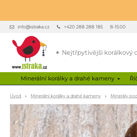
info@istraka.cz
+420 288 288 185
8-15:00
✴ Nejtřpytivější korálkový
Minerální korálky a drahé kameny
Ří
Úvod
Minerální korálky a drahé kameny
Minerály po