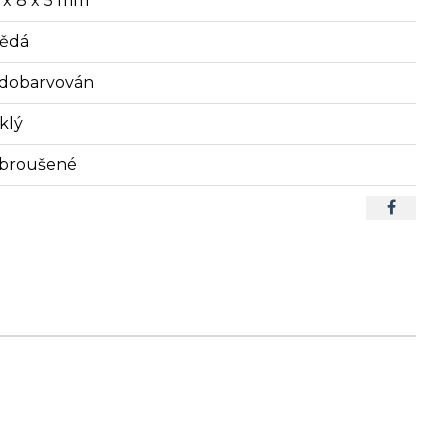
6 x 8 x 5 mm
ědá
dobarvován
klý
broušené