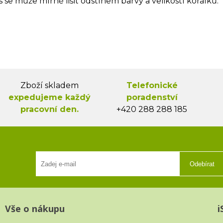
s se může mírně lišit odstínem barvy a velikostí korálků.
Zboží skladem
Telefonické
expedujeme každý
poradenství
pracovní den.
+420 288 288 185
Odebírat
Vše o nákupu
i