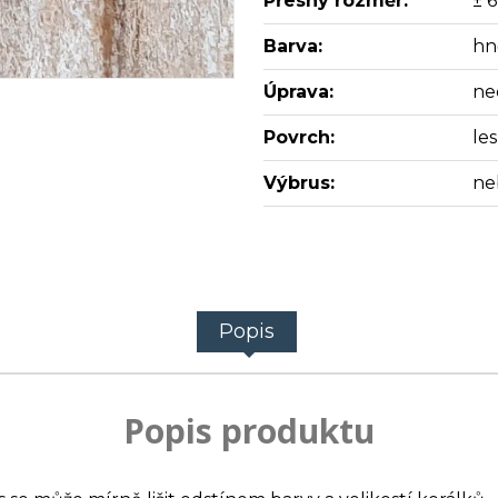
Přesný rozměr:
± 
Barva:
hn
Úprava:
ne
Povrch:
les
Výbrus:
ne
Popis
Popis produktu