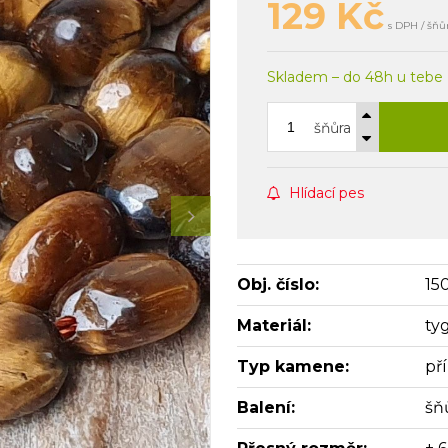
129
Kč
s DPH / šňů
Skladem – do 48h u tebe
šňůra
Hlídací pes
Obj. číslo:
15
Materiál:
ty
Typ kamene:
př
Balení:
šň