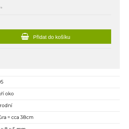
ra
Přidat do košíku
05
gří oko
írodní
ůra = cca 38cm