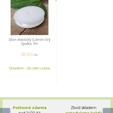
Silon elastický 0,6mm čirý
špulka 7m
35
Kč
/ ks
Skladem – do 48h u tebe
Poštovné zdarma
Zboží skladem
nad 1400 Kč
expedujeme každý