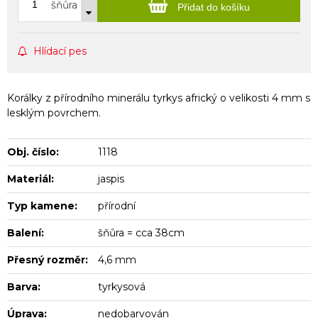
šňůra
Přidat do košíku
Hlídací pes
Korálky z přírodního minerálu tyrkys africký o velikosti 4 mm s
lesklým povrchem.
Obj. číslo:
1118
Materiál:
jaspis
Typ kamene:
přírodní
Balení:
šňůra = cca 38cm
Přesný rozměr:
4,6 mm
Barva:
tyrkysová
Úprava:
nedobarvován