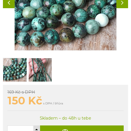
169 Kč
s DPH
150
Kč
s DPH / šňůra
Skladem – do 48h u tebe