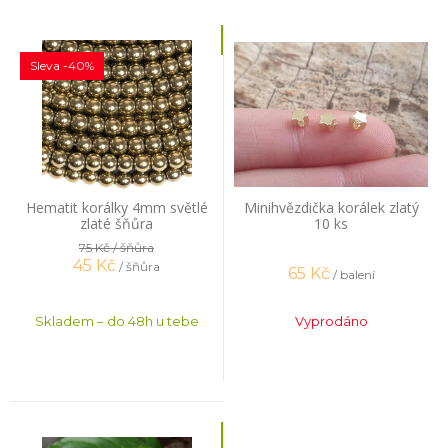
Sleva -40%
Hematit korálky 4mm světlé
Minihvězdička korálek zlatý
zlaté šňůra
10 ks
75 Kč
/ šňůra
45
Kč
/ šňůra
65
Kč
/ balení
Skladem – do 48h u tebe
Vyprodáno