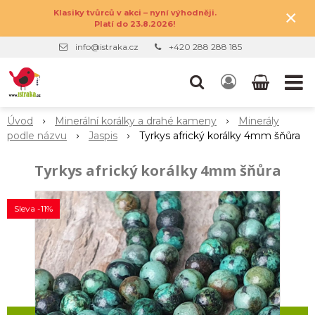
×
Klasiky tvůrců v akci – nyní výhodněji.
Platí do 23.8.2026!
info@istraka.cz
+420 288 288 185
Úvod
Minerální korálky a drahé kameny
Minerály
podle názvu
Jaspis
Tyrkys africký korálky 4mm šňůra
Tyrkys africký korálky 4mm šňůra
Sleva -11%