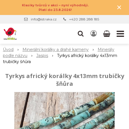
×
Klasiky tvůrců v akci – nyní výhodněji.
Platí do 23.8.2026!
info@istraka.cz
+420 288 288 185
Úvod
Minerální korálky a drahé kameny
Minerály
podle názvu
Jaspis
Tyrkys africký korálky 4x13mm
trubičky šňůra
Tyrkys africký korálky 4x13mm trubičky
šňůra