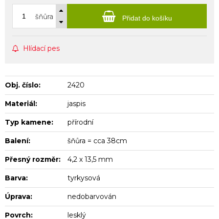
šňůra
Přidat do košíku
Hlídací pes
Obj. číslo:
2420
Materiál:
jaspis
Typ kamene:
přírodní
Balení:
šňůra = cca 38cm
Přesný rozměr:
4,2 x 13,5 mm
Barva:
tyrkysová
Úprava:
nedobarvován
Povrch:
lesklý