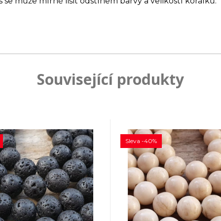
s se může mírně lišit odstínem barvy a velikostí korálků.
Související produkty
Sleva -40%