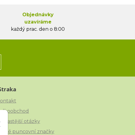
Objednávky
uzavíráme
každý prac. den o 8:00
Straka
ontakt
elkoobchod
ejčastější otázky
eské puncovní značky