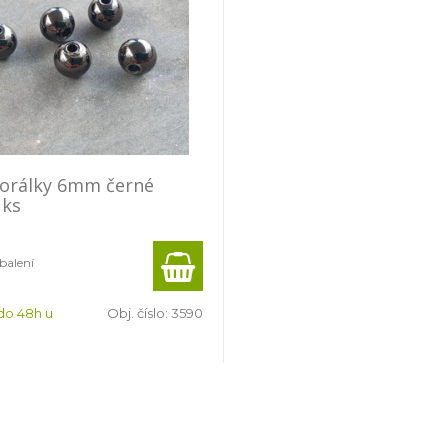
korálky 6mm černé
 ks
 balení
do 48h u
Obj. číslo:
3590