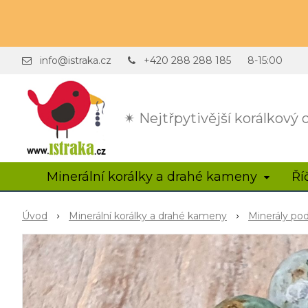
info@istraka.cz
+420 288 288 185
8-15:00
✴ Nejtřpytivější korálkový
Minerální korálky a drahé kameny
Ří
Úvod
Minerální korálky a drahé kameny
Minerály po