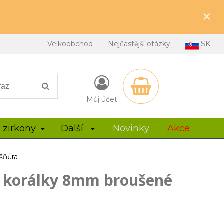
×
Velkoobchod
Nejčastější otázky
SK
Můj účet
 zirkony
Další
Novinky
Akce
šňůra
ý korálky 8mm broušené