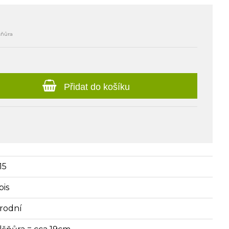
šňůra
Přidat do košíku
15
pis
írodní