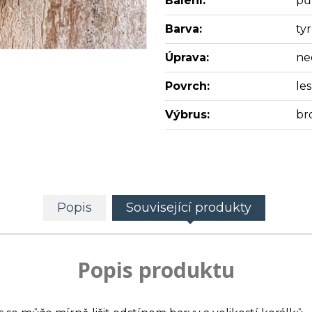
Balení:
pů
Barva:
ty
Úprava:
ne
Povrch:
les
Výbrus:
br
Popis
Související produkty
Popis produktu