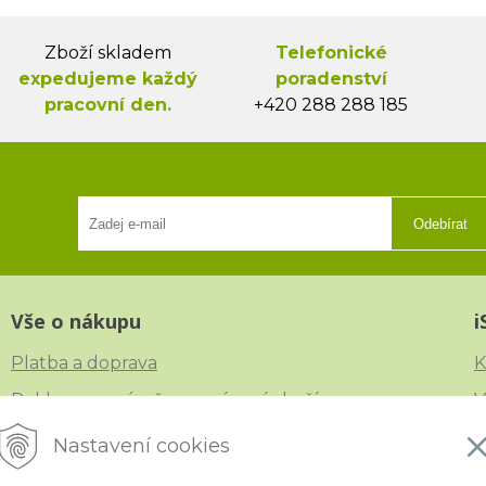
Zboží skladem
Telefonické
expedujeme každý
poradenství
pracovní den.
+420 288 288 185
Odebírat
Vše o nákupu
i
Platba a doprava
K
Reklamace, výměna a vrácení zboží
V
Obchodní podmínky
N
Nastavení cookies
Ochrana osobních údajů
Č