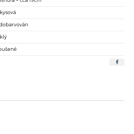
lšňůra = cca 19cm
rkysová
dobarvován
klý
oušené