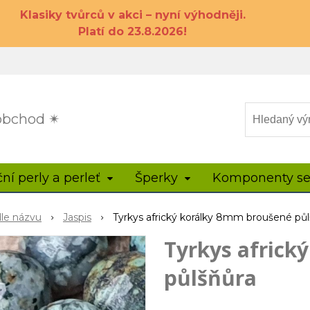
Klasiky tvůrců v akci – nyní výhodněji.
Platí do 23.8.2026!
 obchod ✴
ční perly a perleť
Šperky
Komponenty se
dle názvu
Jaspis
Tyrkys africký korálky 8mm broušené půl
Tyrkys africk
půlšňůra