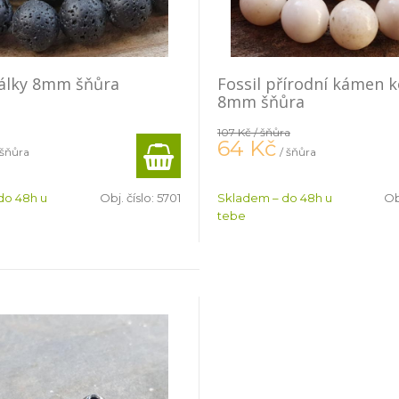
rálky 8mm šňůra
Fossil přírodní kámen k
8mm šňůra
107 Kč
/ šňůra
64
Kč
 šňůra
/ šňůra
do 48h u
Obj. číslo:
5701
Skladem – do 48h u
Ob
tebe