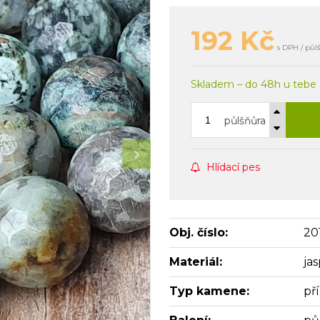
192
Kč
s DPH / půl
Skladem – do 48h u tebe
půlšňůra
Hlídací pes
Obj. číslo:
20
Materiál:
jas
Typ kamene:
př