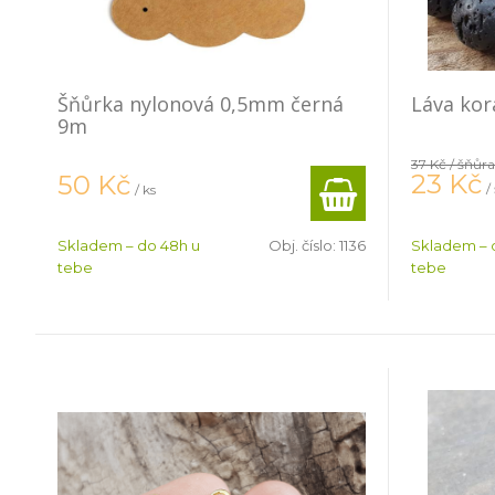
Šňůrka nylonová 0,5mm černá
Láva ko
9m
37 Kč
/ šňůra
23
Kč
50
Kč
/
/ ks
Skladem – do 48h u
Obj. číslo:
1136
Skladem – 
tebe
tebe