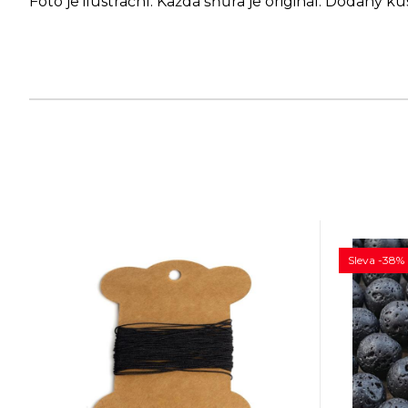
Foto je ilustrační. Každá šňůra je originál. Dodaný ku
Sleva -38%