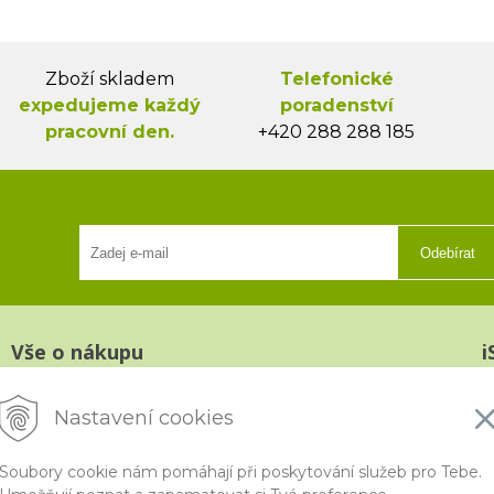
Zboží skladem
Telefonické
expedujeme každý
poradenství
pracovní den.
+420 288 288 185
Odebírat
Vše o nákupu
i
Platba a doprava
K
Nastavení cookies
Reklamace, výměna a vrácení zboží
V
Obchodní podmínky
N
Soubory cookie nám pomáhají při poskytování služeb pro Tebe.