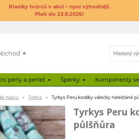
Klasiky tvůrců v akci – nyní výhodněji.
Platí do 23.8.2026!
 obchod ✴
ční perly a perleť
Šperky
Komponenty se
dle názvu
Tyrkys
Tyrkys Peru korálky válečky neleštěné p
Tyrkys Peru k
půlšňůra