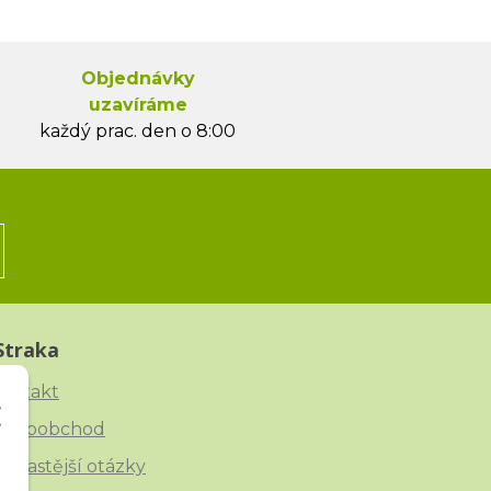
Objednávky
uzavíráme
každý prac. den o 8:00
Straka
ontakt
elkoobchod
ejčastější otázky