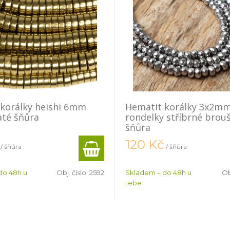
korálky heishi 6mm
Hematit korálky 3x2m
até šňůra
rondelky stříbrné brou
šňůra
120
Kč
/ šňůra
/ šňůra
do 48h u
Obj. číslo:
2592
Skladem – do 48h u
Ob
tebe