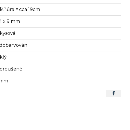
lšňůra = cca 19cm
14 x 9 mm
rkysová
dobarvován
klý
broušené
1 mm