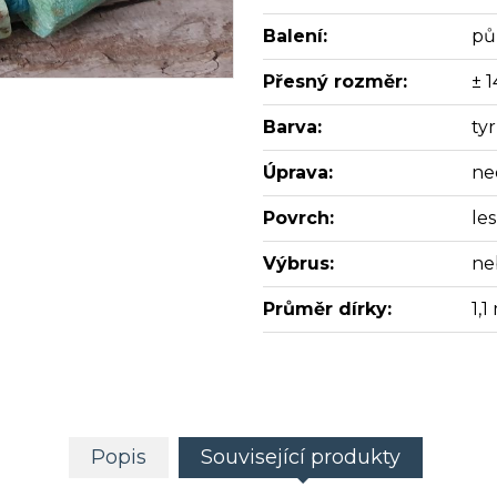
Balení:
pů
Přesný rozměr:
± 
Barva:
ty
Úprava:
ne
Povrch:
les
Výbrus:
ne
Průměr dírky:
1,
Popis
Související produkty