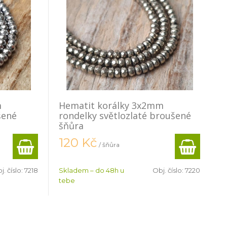
m
Hematit korálky 3x2mm
šené
rondelky světlozlaté broušené
šňůra
120
Kč
/ šňůra
j. číslo:
7218
Skladem – do 48h u
Obj. číslo:
7220
tebe