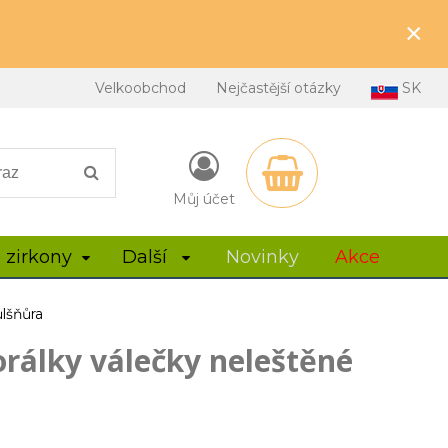
×
Velkoobchod
Nejčastější otázky
SK
Můj účet
 zirkony
Další
Novinky
Akce
ůlšňůra
orálky válečky neleštěné