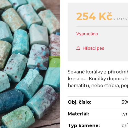
254
Kč
s DPH / p
Vyprodáno
Hlídací pes
Sekané korálky z přírodn
kresbou. Korálky doporu
hematitu, nebo stříbra, p
Obj. číslo:
39
Materiál:
ty
Typ kamene:
př