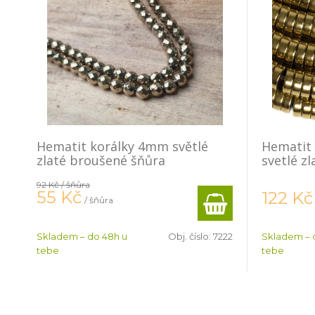
Hematit korálky 4mm světlé
Hematit 
zlaté broušené šňůra
svetlé zl
92 Kč
/ šňůra
55
Kč
122
Kč
/ šňůra
Skladem – do 48h u
Obj. číslo:
7222
Skladem – 
tebe
tebe