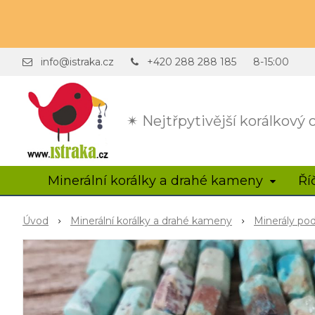
info@istraka.cz
+420 288 288 185
8-15:00
✴ Nejtřpytivější korálkový
Minerální korálky a drahé kameny
Ří
Úvod
Minerální korálky a drahé kameny
Minerály po