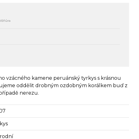
ůlšňůra
ího vzácného kamene peruánský tyrkys s krásnou
čujeme oddělit drobným ozdobným korálkem buď z
opřípadě nerezu.
07
rkys
írodní