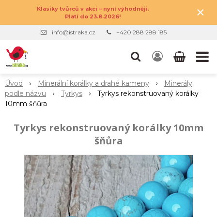
×
Klasiky tvůrců v akci – nyní výhodněji.
Platí do 23.8.2026!
info@istraka.cz
+420 288 288 185
Úvod
Minerální korálky a drahé kameny
Minerály
podle názvu
Tyrkys
Tyrkys rekonstruovaný korálky
10mm šňůra
Tyrkys rekonstruovaný korálky 10mm
šňůra