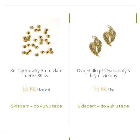
Kuličky korálky 3mm zlaté
Dvojkřídlo přívěsek zlatý s
nerez 30 ks
bílými zirkony
55
Kč
75
Kč
/ balení
/ ks
Skladem – do 48h u tebe
Skladem – do 48h u tebe