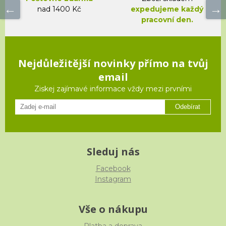
nad 1400 Kč
expedujeme každý
pracovní den.
Nejdůležitější novinky přímo na tvůj
email
Ziskej zajímavé informace vždy mezi prvními
Odebírat
Sleduj nás
Facebook
Instagram
Vše o nákupu
Platba a doprava