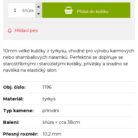
šňůra
Přidat do košíku
Hlídací pes
10mm velké kuličky z tyrkysu, vhodné pro výrobu karmových
nebo shamballových náramků. Perfektně se doplňuje se
starostříbrnými i starozlatými korálky, přívěsky a snadno se
navléká na elastický silon.
Obj. číslo:
1196
Materiál:
tyrkys
Typ kamene:
přírodní
Balení:
šňůra = cca 38cm
Přesný rozměr:
10,2 mm