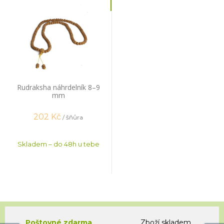
Rudraksha náhrdelník 8–9
mm
202
Kč
/ šňůra
Skladem – do 48h u tebe
Poštovné zdarma
Zboží skladem