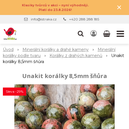
×
Klasiky tvůrců v akci – nyní výhodněji.
Platí do 23.8.2026!
info@istraka.cz
+420 288 288 185
Úvod
Minerální korálky a drahé kameny
Minerální
korálky podle tvaru
Korálky z drahých kamenů
Unakit
korálky 8,5mm šňůra
Unakit korálky 8,5mm šňůra
Sleva -29%