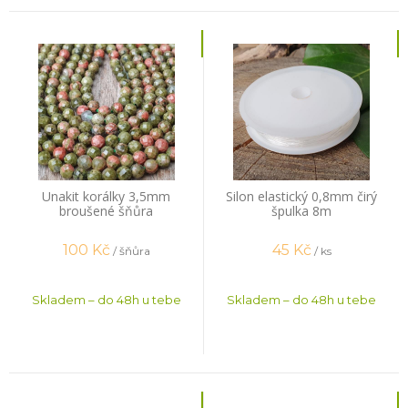
Unakit korálky 3,5mm
Silon elastický 0,8mm čirý
broušené šňůra
špulka 8m
100
Kč
45
Kč
/ šňůra
/ ks
Skladem – do 48h u tebe
Skladem – do 48h u tebe