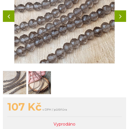
107
Kč
s DPH / půlšňůra
Vyprodáno