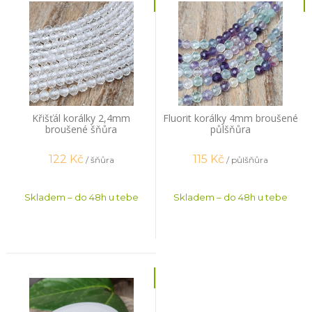
Křišťál korálky 2,4mm
Fluorit korálky 4mm broušené
broušené šňůra
půlšňůra
122
Kč
115
Kč
/ šňůra
/ půlšňůra
Skladem – do 48h u tebe
Skladem – do 48h u tebe