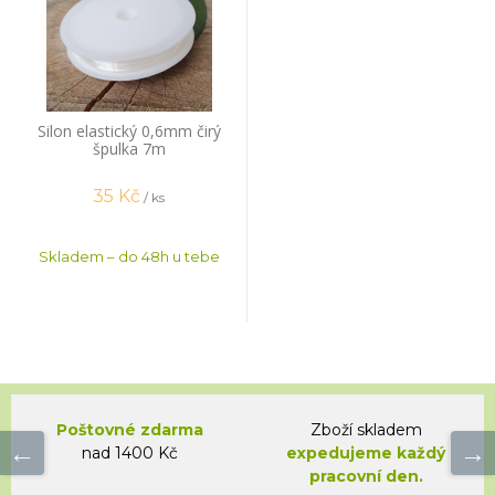
Silon elastický 0,6mm čirý
špulka 7m
35
Kč
/ ks
Skladem – do 48h u tebe
Poštovné zdarma
Zboží skladem
nad 1400 Kč
expedujeme každý
pracovní den.