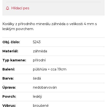
Hlídací pes
Korálky z přírodního minerálu záhněda o velikosti 4 mm s
lesklým povrchem.
Obj. číslo:
5243
Materiál:
záhněda
Typ kamene:
přírodní
Balení:
půlšňůra = cca 19cm
Barva:
šedá
Úprava:
nedobarvován
Povrch:
lesklý
Výbrus:
broušené