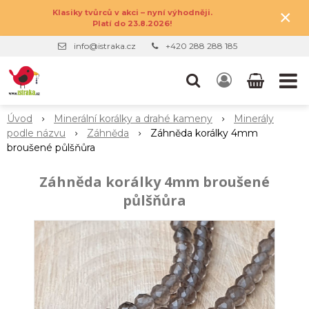
×
Klasiky tvůrců v akci – nyní výhodněji.
Platí do 23.8.2026!
info@istraka.cz
+420 288 288 185
Úvod
Minerální korálky a drahé kameny
Minerály
podle názvu
Záhněda
Záhněda korálky 4mm
broušené půlšňůra
Záhněda korálky 4mm broušené
půlšňůra