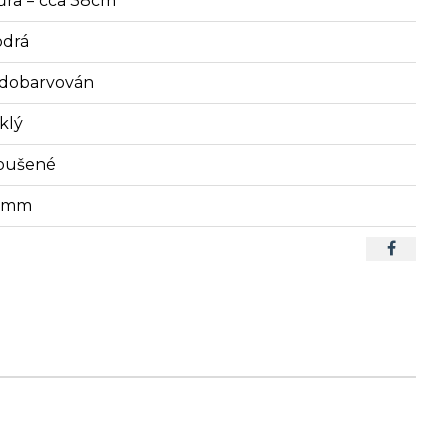
ůra = cca 38cm
drá
dobarvován
klý
oušené
2 mm