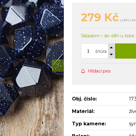
279
Kč
s DPH / šň
Skladem – do 48h u tebe
šňůra
Hlídací pes
Obj. číslo:
17
Materiál:
ži
Typ kamene:
sy