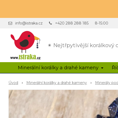
info@istraka.cz
+420 288 288 185
8-15:00
✴ Nejtřpytivější korálkový
Minerální korálky a drahé kameny
Ří
Úvod
Minerální korálky a drahé kameny
Minerály po