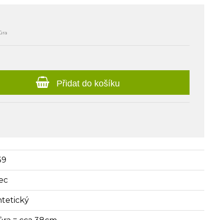
ůra
Přidat do košíku
39
vec
ntetický