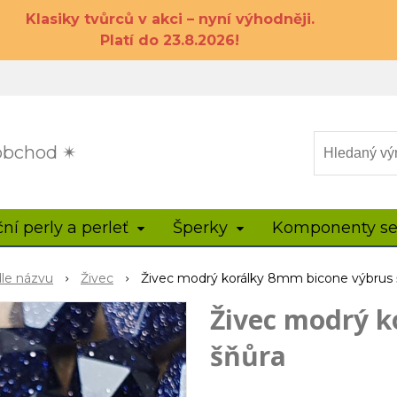
Klasiky tvůrců v akci – nyní výhodněji.
Platí do 23.8.2026!
 obchod ✴
ční perly a perleť
Šperky
Komponenty se
dle názvu
Živec
Živec modrý korálky 8mm bicone výbrus 
Živec modrý k
šňůra