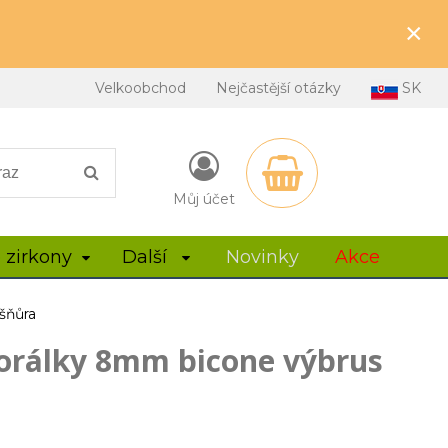
×
Velkoobchod
Nejčastější otázky
SK
Můj účet
 zirkony
Další
Novinky
Akce
šňůra
orálky 8mm bicone výbrus