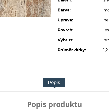
Balení:
šň
Barva:
mo
Úprava:
ne
Povrch:
les
Výbrus:
br
Průměr dírky:
1,
Popis
Popis produktu