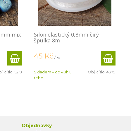
 8mm mix
Silon elastický 0,8mm čirý
špulka 8m
45
Kč
/ ks
j. číslo:
5219
Skladem – do 48h u
Obj. číslo:
4379
tebe
Objednávky