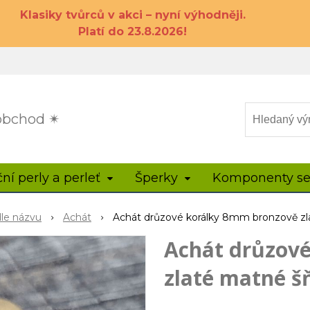
Klasiky tvůrců v akci – nyní výhodněji.
Platí do 23.8.2026!
 obchod ✴
ční perly a perleť
Šperky
Komponenty se
dle názvu
Achát
Achát drůzové korálky 8mm bronzově zl
Achát drůzov
zlaté matné š