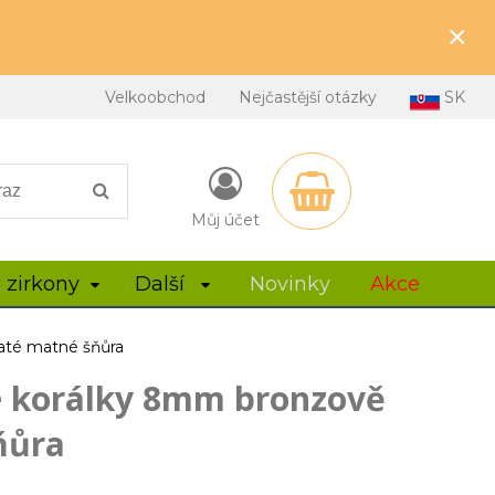
×
Velkoobchod
Nejčastější otázky
SK
Můj účet
 zirkony
Další
Novinky
Akce
até matné šňůra
é korálky 8mm bronzově
ňůra