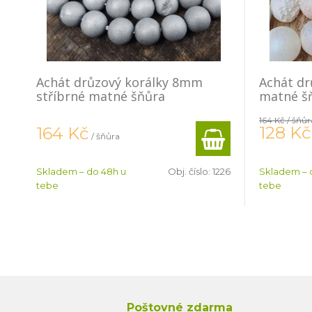
Achát drůzový korálky 8mm
Achát dr
stříbrné matné šňůra
matné š
164 Kč
/ šňůr
128
Kč
164
Kč
/ šňůra
Skladem – do 48h u
Obj. číslo:
1226
Skladem – 
tebe
tebe
Poštovné zdarma