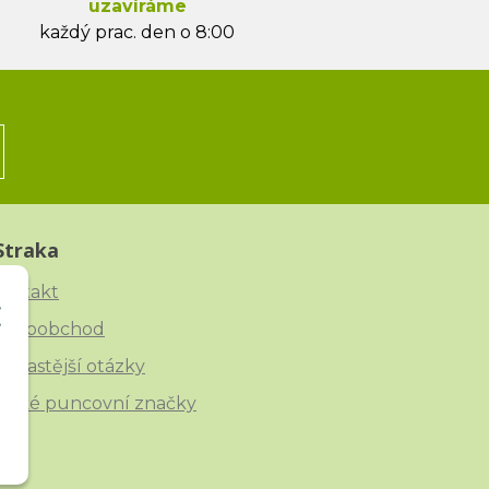
uzavíráme
každý prac. den o 8:00
Straka
ontakt
elkoobchod
ejčastější otázky
eské puncovní značky