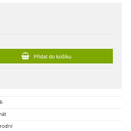
a
Přidat do košíku
76
hát
írodní