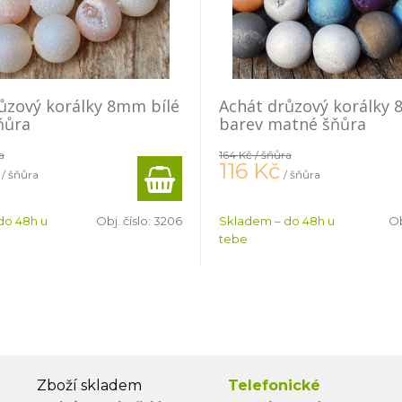
ůzový korálky 8mm bílé
Achát drůzový korálky
ňůra
barev matné šňůra
a
164 Kč
/ šňůra
116
Kč
/ šňůra
/ šňůra
do 48h u
Obj. číslo:
3206
Skladem – do 48h u
Ob
tebe
Zboží skladem
Telefonické