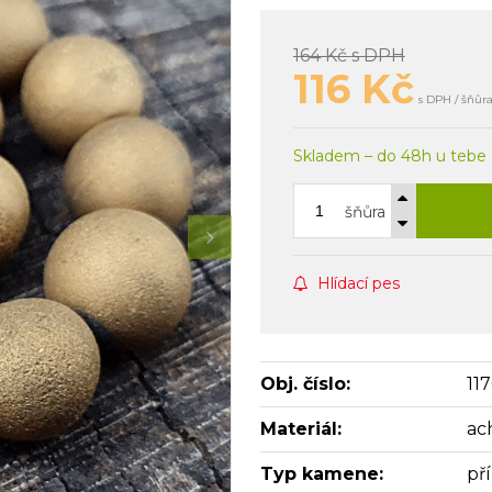
164 Kč
s DPH
116
Kč
s DPH / šňůr
Skladem – do 48h u tebe
šňůra
Hlídací pes
Obj. číslo:
11
Materiál:
ac
Typ kamene:
př