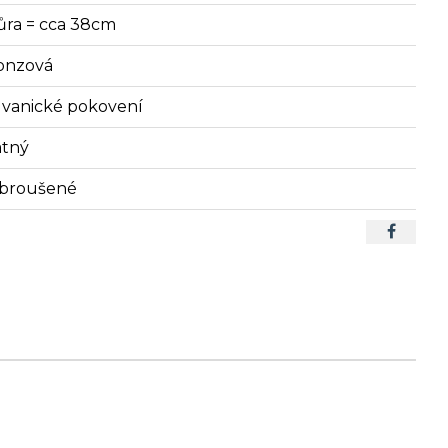
ůra = cca 38cm
onzová
lvanické pokovení
tný
broušené