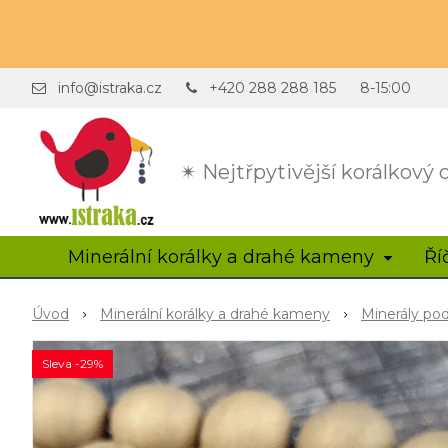
info@istraka.cz
+420 288 288 185
8-15:00
✴ Nejtřpytivější korálkový
Minerální korálky a drahé kameny
Ří
Úvod
Minerální korálky a drahé kameny
Minerály po
Sleva -29%