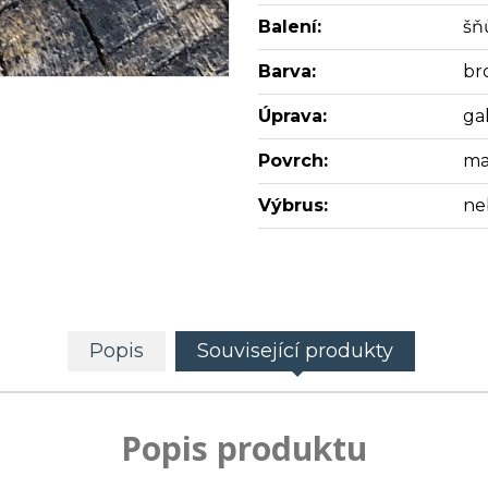
Balení:
šň
Barva:
br
Úprava:
ga
Povrch:
ma
Výbrus:
ne
Popis
Související produkty
Popis produktu