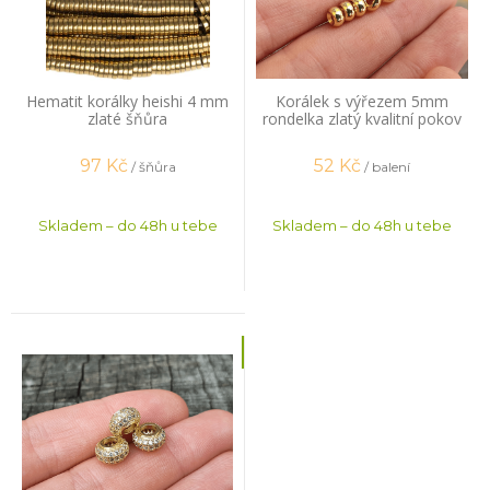
Hematit korálky heishi 4 mm
Korálek s výřezem 5mm
zlaté šňůra
rondelka zlatý kvalitní pokov
20 ks
97
Kč
52
Kč
/ šňůra
/ balení
Skladem – do 48h u tebe
Skladem – do 48h u tebe