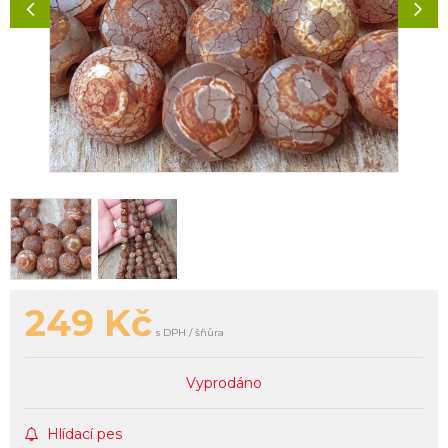
249
Kč
s DPH / šňůra
Vyprodáno
Hlídací pes