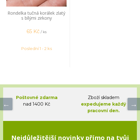
Rondelka tučná korálek zlatý
s bílými zirkony
65
Kč
/ ks
Poslední 1 - 2 ks
Poštovné zdarma
Zboží skladem
nad 1400 Kč
expedujeme každý
pracovní den.
Nejdůležitější novinky přímo na tvůj