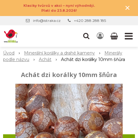
×
Klasiky tvůrců v akci – nyní výhodněji.
Platí do 23.8.2026!
info@istraka.cz
+420 288 288 185
Úvod
Minerální korálky a drahé kameny
Minerály
podle názvu
Achát
Achát dzi korálky 10mm šňůra
Achát dzi korálky 10mm šňůra