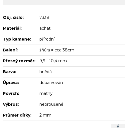
Obj. číslo:
7338
Materiál:
achát
Typ kamene:
přírodní
Balení:
šňůra = cca 38cm
Přesný rozměr:
9,9 - 10,4 mm
Barva:
hnědá
Úprava:
dobarvován
Povrch:
matný
Výbrus:
nebroušené
Průměr dírky:
2 mm