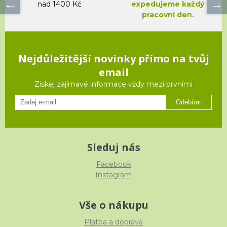
nad 1400 Kč
expedujeme každý
pracovní den.
Nejdůležitější novinky přímo na tvůj
email
Ziskej zajímavé informace vždy mezi prvními
Odebírat
Sleduj nás
Facebook
Instagram
Vše o nákupu
Platba a doprava