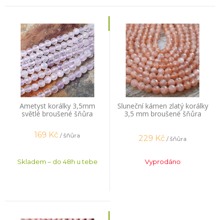
Ametyst korálky 3,5mm
Sluneční kámen zlatý korálky
světlé broušené šňůra
3,5 mm broušené šňůra
169
Kč
/ šňůra
229
Kč
/ šňůra
Skladem – do 48h u tebe
Vyprodáno