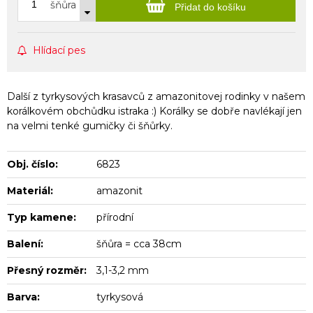
šňůra
Přidat do košíku
Hlídací pes
Další z tyrkysových krasavců z amazonitovej rodinky v našem
korálkovém obchůdku istraka :) Korálky se dobře navlékají jen
na velmi tenké gumičky či šňůrky.
Obj. číslo:
6823
Materiál:
amazonit
Typ kamene:
přírodní
Balení:
šňůra = cca 38cm
Přesný rozměr:
3,1-3,2 mm
Barva:
tyrkysová