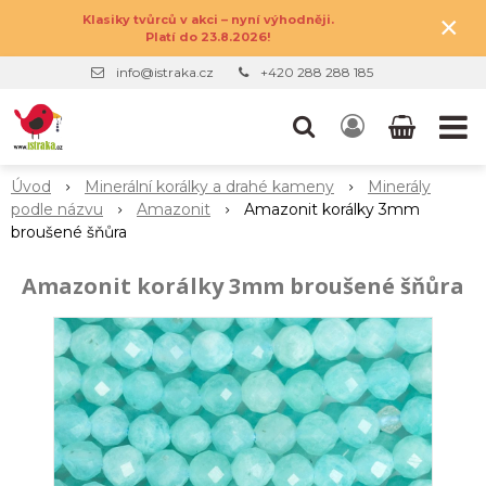
×
Klasiky tvůrců v akci – nyní výhodněji.
Platí do 23.8.2026!
info@istraka.cz
+420 288 288 185
Úvod
Minerální korálky a drahé kameny
Minerály
podle názvu
Amazonit
Amazonit korálky 3mm
broušené šňůra
Amazonit korálky 3mm broušené šňůra