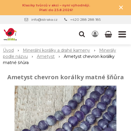
×
Klasiky tvůrců v akci – nyní výhodněji.
Platí do 23.8.2026!
info@istraka.cz
+420 288 288 185
Úvod
Minerální korálky a drahé kameny
Minerály
podle názvu
Ametyst
Ametyst chevron korálky
matné šňůra
Ametyst chevron korálky matné šňůra