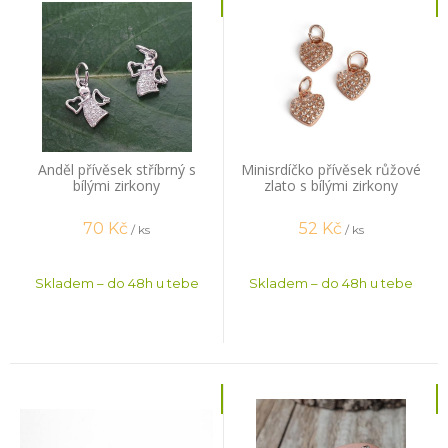
Anděl přívěsek stříbrný s
Minisrdíčko přívěsek růžové
bílými zirkony
zlato s bílými zirkony
70
Kč
52
Kč
/ ks
/ ks
Skladem – do 48h u tebe
Skladem – do 48h u tebe