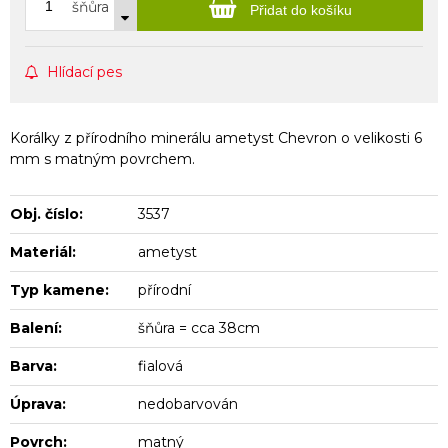
šňůra
Přidat do košíku
Hlídací pes
Korálky z přírodního minerálu ametyst Chevron o velikosti 6
mm s matným povrchem.
Obj. číslo:
3537
Materiál:
ametyst
Typ kamene:
přírodní
Balení:
šňůra = cca 38cm
Barva:
fialová
Úprava:
nedobarvován
Povrch:
matný