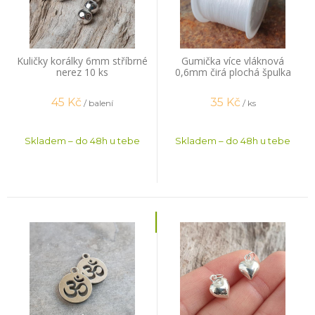
Kuličky korálky 6mm stříbrné
Gumička více vláknová
nerez 10 ks
0,6mm čirá plochá špulka
44m
45
Kč
35
Kč
/ balení
/ ks
Skladem – do 48h u tebe
Skladem – do 48h u tebe