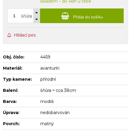
Skladem – do 48h u tebe
šňůra
Přidat do košíku
Hlídací pes
Obj. číslo:
4459
Materiál:
avanturín
Typ kamene:
přírodní
Balení:
šňůra = cca 38cm
Barva:
modrá
Úprava:
nedobarvován
Povrch:
matný