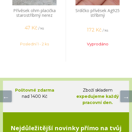
Přívěsek ohm placička
Srdíčko přívěsek Ag925
starostříbrný nerez
stříbrný
47
Kč
/ ks
172
Kč
/ ks
Poslední 1 - 2 ks
Vyprodáno
Poštovné zdarma
Zboží skladem
nad 1400 Kč
expedujeme každý
pracovní den.
Nejdůležitější novinky přímo na tvůj