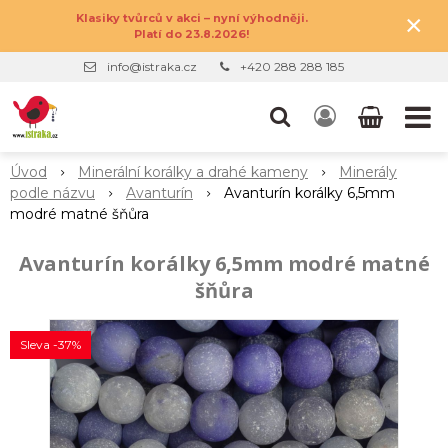
×
Klasiky tvůrců v akci – nyní výhodněji.
Platí do 23.8.2026!
info@istraka.cz
+420 288 288 185
Úvod
Minerální korálky a drahé kameny
Minerály
podle názvu
Avanturín
Avanturín korálky 6,5mm
modré matné šňůra
Avanturín korálky 6,5mm modré matné
šňůra
Sleva -37%