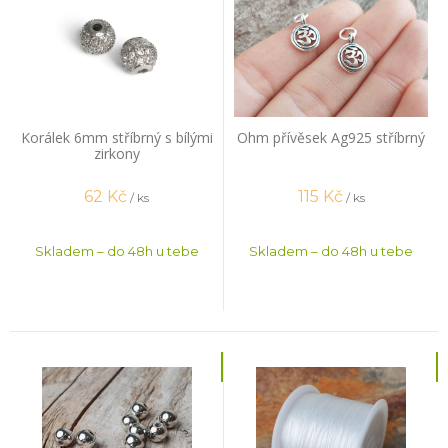
Korálek 6mm stříbrný s bílými
Ohm přívěsek Ag925 stříbrný
zirkony
62
Kč
115
Kč
/ ks
/ ks
Skladem – do 48h u tebe
Skladem – do 48h u tebe