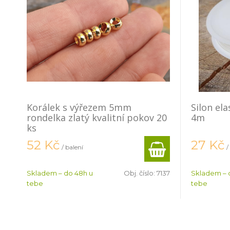
Korálek s výřezem 5mm
Silon el
rondelka zlatý kvalitní pokov 20
4m
ks
52
Kč
27
Kč
/ balení
/
Skladem – do 48h u
Obj. číslo:
7137
Skladem – 
tebe
tebe