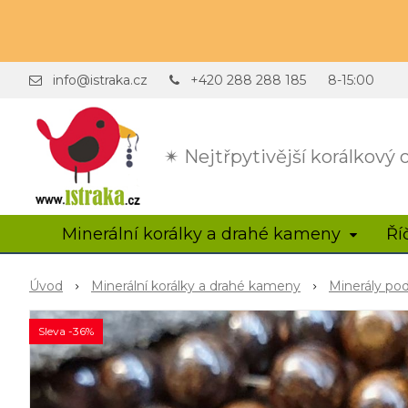
info@istraka.cz
+420 288 288 185
8-15:00
✴ Nejtřpytivější korálkový
Minerální korálky a drahé kameny
Ří
Úvod
Minerální korálky a drahé kameny
Minerály po
Sleva -36%