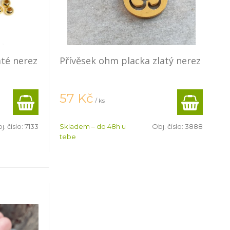
até nerez
Přívěsek ohm placka zlatý nerez
57
Kč
/ ks
j. číslo:
7133
Skladem – do 48h u
Obj. číslo:
3888
tebe