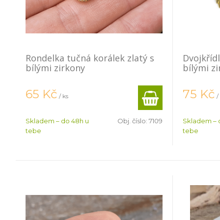
Rondelka tučná korálek zlatý s
Dvojkřídl
bílými zirkony
bílými z
65
Kč
75
Kč
/ ks
/
Skladem – do 48h u
Obj. číslo:
7109
Skladem – 
tebe
tebe