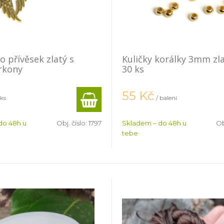
o přívěsek zlatý s
Kuličky korálky 3mm zl
irkony
30 ks
55
Kč
 ks
/ balení
do 48h u
Obj. číslo:
1797
Skladem – do 48h u
Ob
tebe