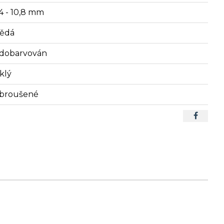
,4 - 10,8 mm
ědá
dobarvován
klý
broušené