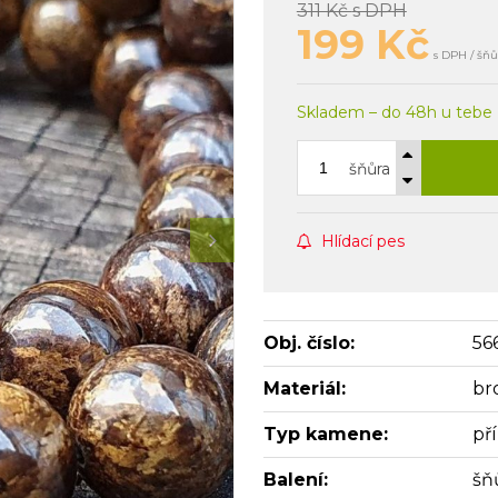
311 Kč
s DPH
199
Kč
s DPH / šňů
Skladem – do 48h u tebe
šňůra
Hlídací pes
Obj. číslo:
56
Materiál:
br
Typ kamene:
př
Balení:
šň