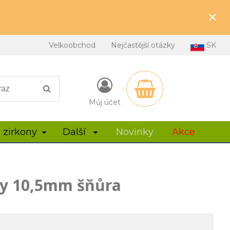
×
Velkoobchod
Nejčastější otázky
SK
Můj účet
 zirkony
Další
Novinky
Akce
ky 10,5mm šňůra