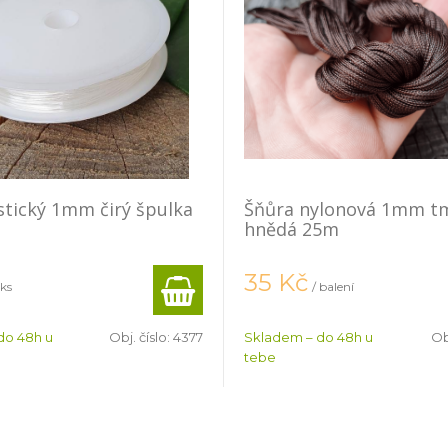
astický 1mm čirý špulka
Šňůra nylonová 1mm t
hnědá 25m
35
Kč
 ks
/ balení
do 48h u
Obj. číslo:
4377
Skladem – do 48h u
Ob
tebe