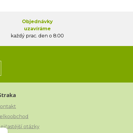
Objednávky
uzavíráme
každý prac. den o 8:00
Straka
ontakt
elkoobchod
ejčastější otázky