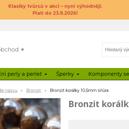
Klasiky tvůrců v akci – nyní výhodněji.
Platí do 23.8.2026!
 obchod ✴
ční perly a perleť
Šperky
Komponenty se
dle názvu
Bronzit
Bronzit korálky 10,5mm šňůra
Bronzit korál