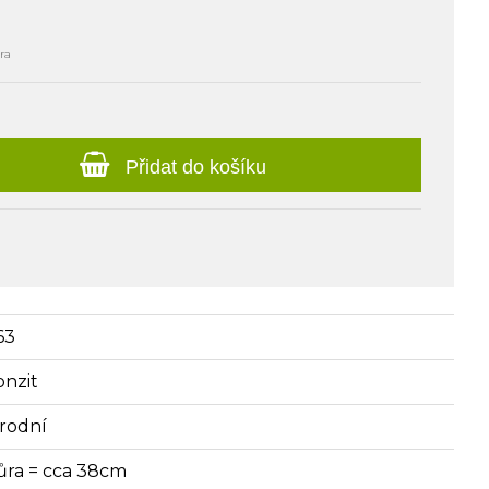
ra
Přidat do košíku
63
onzit
írodní
ůra = cca 38cm