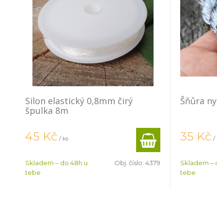
Silon elastický 0,8mm čirý
Šňůra n
špulka 8m
45
Kč
35
Kč
/ ks
/
Skladem – do 48h u
Obj. číslo:
4379
Skladem – 
tebe
tebe