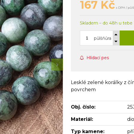
167
Kč
s DPH / půl
Skladem – do 48h u tebe
půlšňůra
Hlídací pes
Lesklé zelené korálky z č
povrchem
Obj. číslo:
25
Materiál:
di
Typ kamene:
př