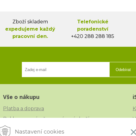
Zboží skladem
Telefonické
expedujeme každý
poradenství
pracovní den.
+420 288 288 185
Odebírat
Vše o nákupu
i
Platba a doprava
K
Reklamace, výměna a vrácení zboží
V
Obchodní podmínky
N
Nastavení cookies