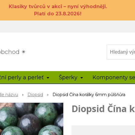
Klasiky tvůrců v akci – nyní výhodněji.
Platí do 23.8.2026!
 obchod ✴
ční perly a perleť
Šperky
Komponenty se
dle názvu
Diopsid
Diopsid Čína korálky 6mm půlšňůra
Diopsid Čína 