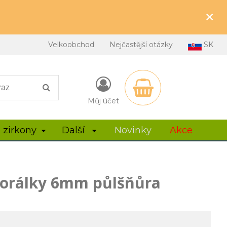
×
Velkoobchod
Nejčastější otázky
SK
Můj účet
 zirkony
Další
Novinky
Akce
korálky 6mm půlšňůra