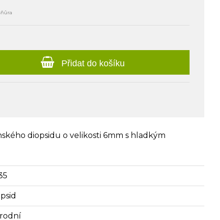
šňůra
Přidat do košíku
ínského diopsidu o velikosti 6mm s hladkým
35
opsid
írodní