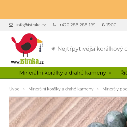
info@istraka.cz
+420 288 288 185
8-15:00
✴ Nejtřpytivější korálkový
Minerální korálky a drahé kameny
Ří
Úvod
Minerální korálky a drahé kameny
Minerály po