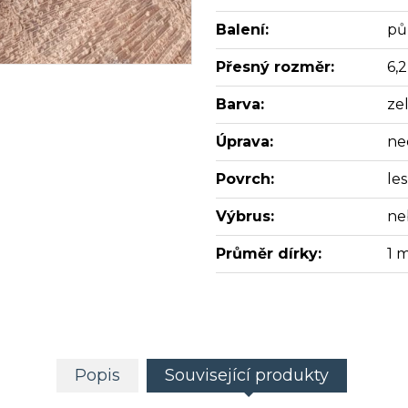
Balení:
pů
Přesný rozměr:
6,
Barva:
ze
Úprava:
ne
Povrch:
les
Výbrus:
ne
Průměr dírky:
1 
Popis
Související produkty