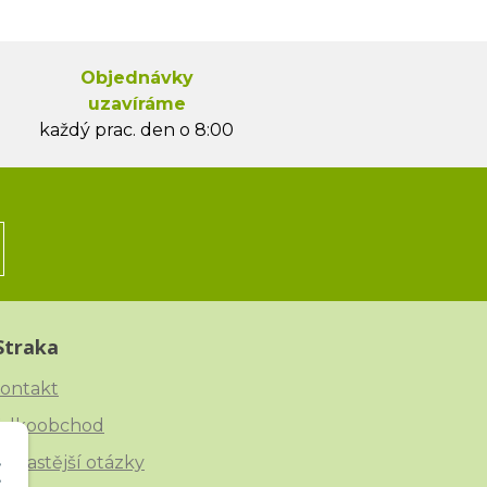
Objednávky
uzavíráme
každý prac. den o 8:00
Straka
ontakt
elkoobchod
ejčastější otázky