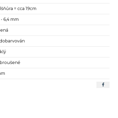
lšňůra = cca 19cm
2 - 6,4 mm
lená
dobarvován
klý
broušené
mm