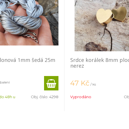
ylonová 1mm šedá 25m
Srdce korálek 8mm ploc
nerez
47
Kč
 balení
/ ks
do 48h u
Obj. číslo:
4298
Vyprodáno
Obj