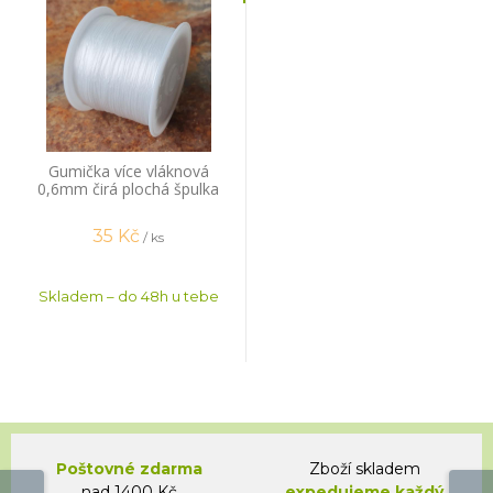
Gumička více vláknová
0,6mm čirá plochá špulka
44m
35
Kč
/ ks
Skladem – do 48h u tebe
Poštovné zdarma
Zboží skladem
nad 1400 Kč
expedujeme každý