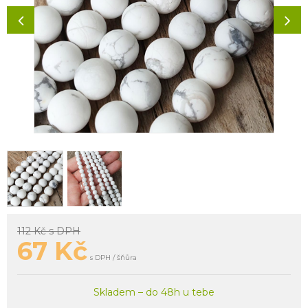
112 Kč
s DPH
67
Kč
s DPH / šňůra
Skladem – do 48h u tebe