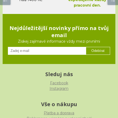
pracovní den.
Nejdůležitější novinky přímo na tvůj
email
Ziskej zajímavé informace vždy mezi prvními
Odebírat
Sleduj nás
Facebook
Instagram
Vše o nákupu
Platba a doprava