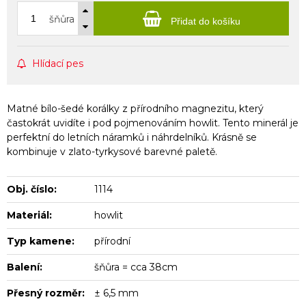
šňůra
Přidat do košíku
Hlídací pes
Matné bílo-šedé korálky z přírodního magnezitu, který
častokrát uvidíte i pod pojmenováním howlit. Tento minerál je
perfektní do letních náramků i náhrdelníků. Krásně se
kombinuje v zlato-tyrkysové barevné paletě.
Obj. číslo:
1114
Materiál:
howlit
Typ kamene:
přírodní
Balení:
šňůra = cca 38cm
Přesný rozměr:
± 6,5 mm