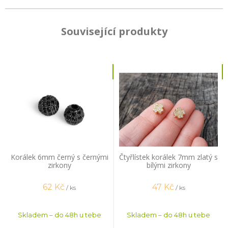
Související produkty
Korálek 6mm černý s černými
Čtyřlístek korálek 7mm zlatý s
zirkony
bílými zirkony
62
Kč
47
Kč
/ ks
/ ks
Skladem – do 48h u tebe
Skladem – do 48h u tebe