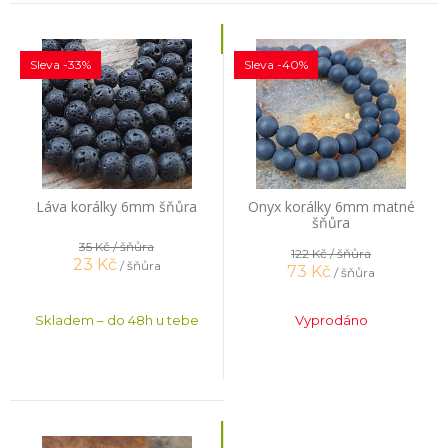
Sleva -33%
Sleva -40%
Láva korálky 6mm šňůra
Onyx korálky 6mm matné
šňůra
35 Kč
/ šňůra
122 Kč
/ šňůra
23
Kč
/ šňůra
73
Kč
/ šňůra
Skladem – do 48h u tebe
Vyprodáno