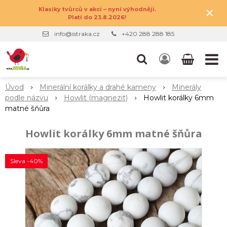
×
Klasiky tvůrců v akci – nyní výhodněji.
Platí do 23.8.2026!
info@istraka.cz
+420 288 288 185
Úvod
Minerální korálky a drahé kameny
Minerály
podle názvu
Howlit (magnezit)
Howlit korálky 6mm
matné šňůra
Howlit korálky 6mm matné šňůra
Sleva -40%