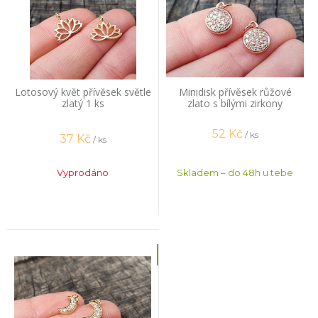
Lotosový květ přívěsek světle
Minidisk přívěsek růžové
zlatý 1 ks
zlato s bílými zirkony
52
Kč
/ ks
37
Kč
/ ks
Vyprodáno
Skladem – do 48h u tebe