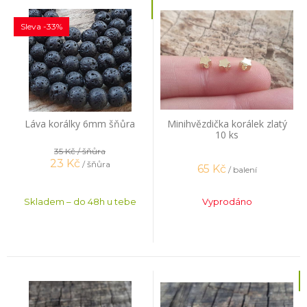
Sleva -33%
Láva korálky 6mm šňůra
Minihvězdička korálek zlatý
10 ks
35 Kč
/ šňůra
23
Kč
/ šňůra
65
Kč
/ balení
Skladem – do 48h u tebe
Vyprodáno