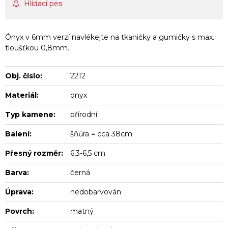
Hlídací pes
Ónyx v 6mm verzí navlékejte na tkaničky a gumičky s max.
tloušťkou 0,8mm.
Obj. číslo:
2212
Materiál:
onyx
Typ kamene:
přírodní
Balení:
šňůra = cca 38cm
Přesný rozměr:
6,3-6,5 cm
Barva:
černá
Úprava:
nedobarvován
Povrch:
matný