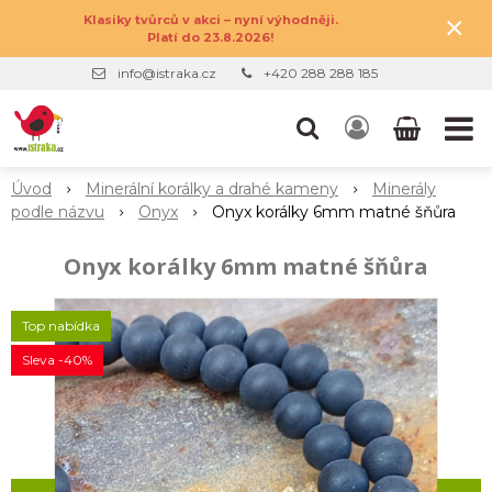
×
Klasiky tvůrců v akci – nyní výhodněji.
Platí do 23.8.2026!
info@istraka.cz
+420 288 288 185
Úvod
Minerální korálky a drahé kameny
Minerály
podle názvu
Onyx
Onyx korálky 6mm matné šňůra
Onyx korálky 6mm matné šňůra
Top nabídka
Sleva -40%