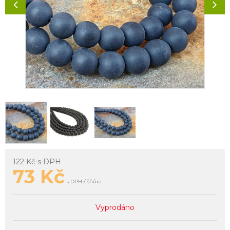
122 Kč
s DPH
73
Kč
s DPH / šňůra
Vyprodáno