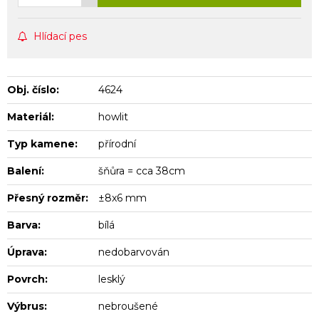
Hlídací pes
Obj. číslo:
4624
Materiál:
howlit
Typ kamene:
přírodní
Balení:
šňůra = cca 38cm
Přesný rozměr:
±8x6 mm
Barva:
bílá
Úprava:
nedobarvován
Povrch:
lesklý
Výbrus:
nebroušené