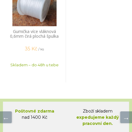
Gumička více vláknová
0,6mm čirá plochá špulka
44m
35
Kč
/ ks
Skladem – do 48h u tebe
Poštovné zdarma
Zboží skladem
nad 1400 Kč
expedujeme každý
pracovní den.