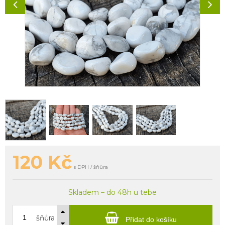
120
Kč
s DPH / šňůra
Skladem – do 48h u tebe
šňůra
Přidat do košíku