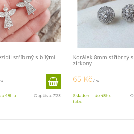
idíl stříbrný s bílými
Korálek 8mm stříbrný s
zirkony
65
Kč
 ks
/ ks
do 48h u
Obj. číslo:
7123
Skladem – do 48h u
Ob
tebe