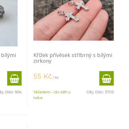
 bílými
Křížek přívěsek stříbrný s bílými
zirkony
55
Kč
/ ks
j. číslo:
1614
Skladem – do 48h u
Obj. číslo:
3705
tebe