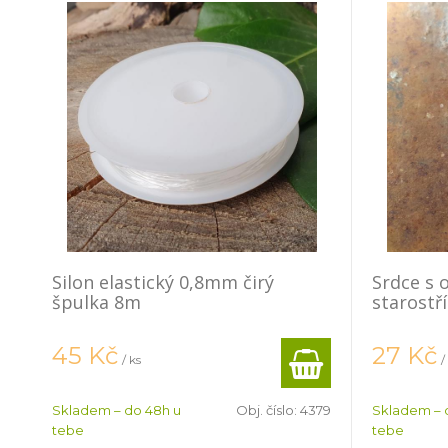
Silon elastický 0,8mm čirý
Srdce s
špulka 8m
starostř
45
Kč
27
Kč
/ ks
/
Skladem – do 48h u
Obj. číslo:
4379
Skladem – 
tebe
tebe