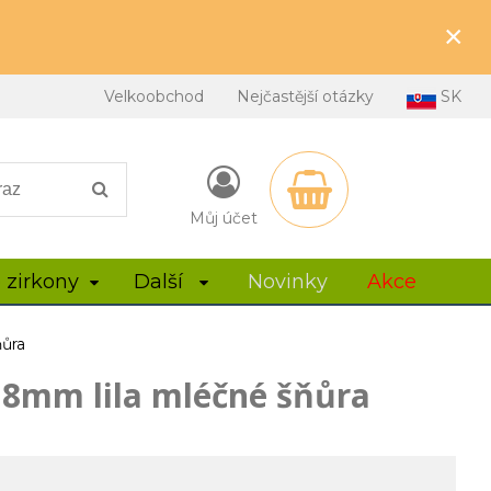
×
Velkoobchod
Nejčastější otázky
SK
Můj účet
 zirkony
Další
Novinky
Akce
ňůra
y 8mm lila mléčné šňůra