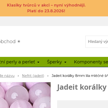
Klasiky tvůrců v akci – nyní výhodněji.
Platí do 23.8.2026!
 obchod ✴
ční perly a perleť
Šperky
Komponenty se
dle názvu
Nefrit (jadeit)
Jadeit korálky 8mm lila mléčné š
Jadeit korálk