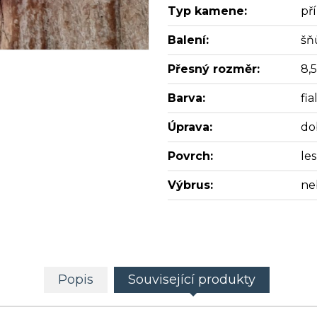
Typ kamene:
př
Balení:
šň
Přesný rozměr:
8,
Barva:
fia
Úprava:
do
Povrch:
les
Výbrus:
ne
Popis
Související produkty