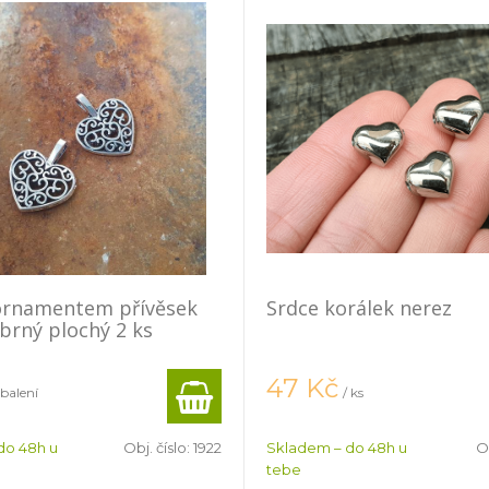
 ornamentem přívěsek
Srdce korálek nerez
íbrný plochý 2 ks
47
Kč
 balení
/ ks
do 48h u
Obj. číslo:
1922
Skladem – do 48h u
Ob
tebe