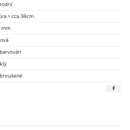
írodní
ůra = cca 38cm
5 mm
lová
barvován
klý
broušené