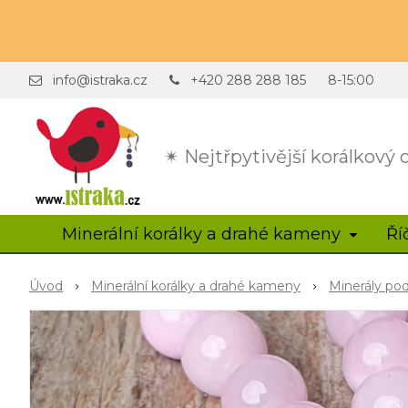
info@istraka.cz
+420 288 288 185
8-15:00
✴ Nejtřpytivější korálkový
Minerální korálky a drahé kameny
Ří
Úvod
Minerální korálky a drahé kameny
Minerály po