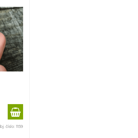
j. číslo:
1159