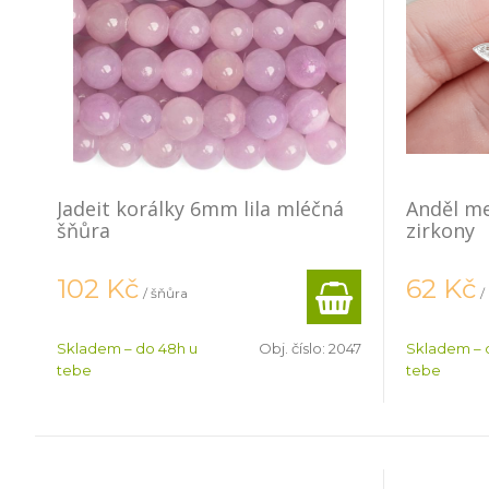
Jadeit korálky 6mm lila mléčná
Anděl mez
šňůra
zirkony
102
Kč
62
Kč
/ šňůra
/
Skladem – do 48h u
Obj. číslo:
2047
Skladem – 
tebe
tebe