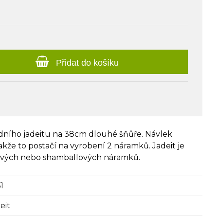
Přidat do košíku
dního jadeitu na 38cm dlouhé šňůře. Návlek
akže to postačí na vyrobení 2 náramků. Jadeit je
vých nebo shamballových náramků.
1
eit