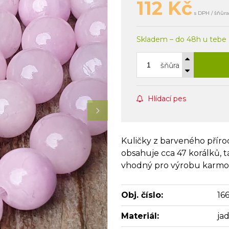
112
Kč
s DPH / šňůra
Skladem – do 48h u tebe
šňůra
Hlídací pes
Kuličky z barveného příro
obsahuje cca 47 korálků, t
vhodný pro výrobu karmo
Obj. číslo:
166
Materiál:
jad