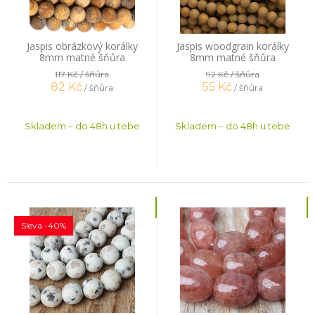
Jaspis obrázkový korálky
Jaspis woodgrain korálky
8mm matné šňůra
8mm matné šňůra
117 Kč
/ šňůra
92 Kč
/ šňůra
82
Kč
55
Kč
/ šňůra
/ šňůra
Skladem – do 48h u tebe
Skladem – do 48h u tebe
Sleva -40%