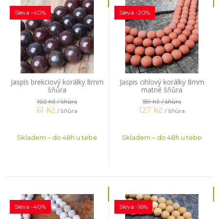
Sleva -40%
Sleva -20%
Jaspis brekciový korálky 8mm
Jaspis cihlový korálky 8mm
šňůra
matné šňůra
102 Kč
/ šňůra
159 Kč
/ šňůra
61
Kč
127
Kč
/ šňůra
/ šňůra
Skladem – do 48h u tebe
Skladem – do 48h u tebe
Sleva -40%
Sleva -16%