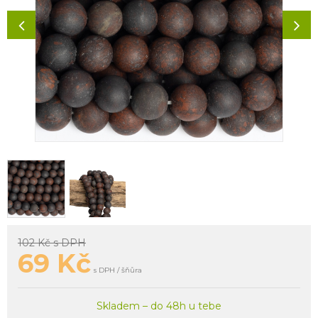
102 Kč
s DPH
69
Kč
s DPH / šňůra
Skladem – do 48h u tebe