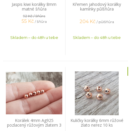
Jaspis kiwi korálky 8mm
Křemen jahodový korálky
matné šňůra
kamínky půlšňůra
92 Kč
/ šňůra
55
Kč
204
Kč
/ šňůra
/ půlšňůra
Skladem – do 48h u tebe
Skladem – do 48h u tebe
Korálek 4mm Ag925
Kuličky korálky 6mm růžové
pozlacený růžovým zlatem 3
zlato nerez 10 ks
ks