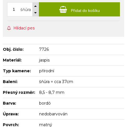
šňůra
Přidat do košíku
Hlídací pes
Obj. číslo:
7726
Materiál:
jaspis
Typ kamene:
přírodní
Balení:
šňůra = cca 37cm
Přesný rozměr:
8,5 - 8,7 mm
Barva:
bordó
Úprava:
nedobarvován
Povrch:
matný