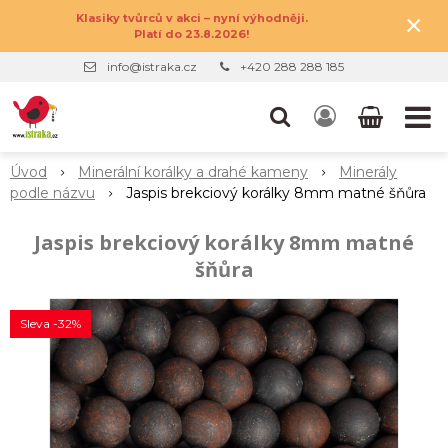
×
Klasiky tvůrců v akci – nyní výhodněji.
Platí do 23.8.2026!
info@istraka.cz
+420 288 288 185
Úvod
Minerální korálky a drahé kameny
Minerály
podle názvu
Jaspis brekciový korálky 8mm matné šňůra
Jaspis brekciový korálky 8mm matné
šňůra
Sleva -32%