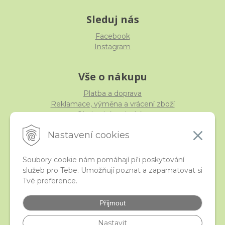
Sleduj nás
Facebook
Instagram
Vše o nákupu
Platba a doprava
Reklamace, výměna a vrácení zboží
Obchodní podmínky
Ochrana osobních údajů
Nastavení cookies
Soubory cookie nám pomáhají při poskytování
služeb pro Tebe. Umožňují poznat a zapamatovat si
iStraka
Tvé preference.
Kontakt
Velkoobchod
Přijmout
Nejčastější otázky
České puncovní značky
Nastavit