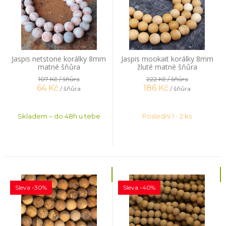
Jaspis netstone korálky 8mm
Jaspis mookait korálky 8mm
matné šňůra
žluté matné šňůra
107 Kč
/ šňůra
222 Kč
/ šňůra
64
Kč
186
Kč
/ šňůra
/ šňůra
Skladem – do 48h u tebe
Poslední 1 - 2 ks
Sleva -30%
Sleva -40%