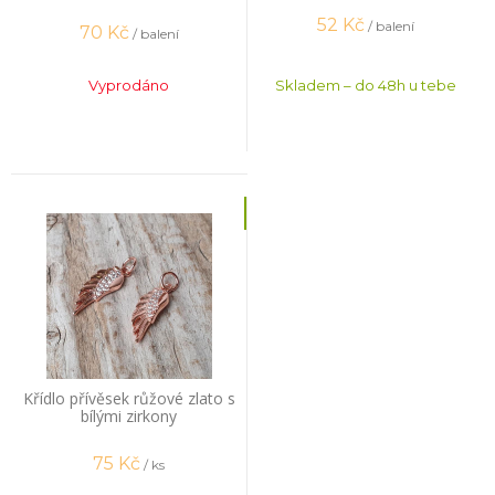
52
Kč
/ balení
70
Kč
/ balení
Vyprodáno
Skladem – do 48h u tebe
Křídlo přívěsek růžové zlato s
bílými zirkony
75
Kč
/ ks