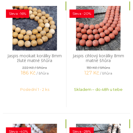
Sleva -16%
Sleva -20%
Jaspis mookait korálky 8mm
Jaspis cihlový korálky 8mm
žluté matné šňůra
matné šňůra
222 Kč
/ šňůra
159 Kč
/ šňůra
186
Kč
127
Kč
/ šňůra
/ šňůra
Poslední 1 - 2 ks
Skladem – do 48h u tebe
Sleva -40%
Sleva -28%