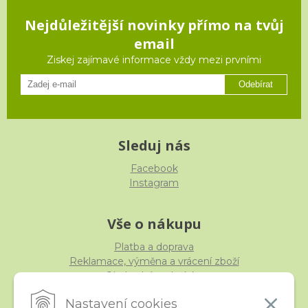
Nejdůležitější novinky přímo na tvůj
email
Ziskej zajímavé informace vždy mezi prvními
Odebírat
Sleduj nás
Facebook
Instagram
Vše o nákupu
Platba a doprava
Reklamace, výměna a vrácení zboží
Obchodní podmínky
Ochrana osobních údajů
Nastavení cookies