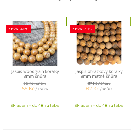
Sleva -40%
Sleva -30%
Jaspis woodgrain korálky
Jaspis obrázkový korálky
8mm šňůra
8mm matné šňůra
92 Kč
/ šňůra
117 Kč
/ šňůra
55
Kč
82
Kč
/ šňůra
/ šňůra
Skladem – do 48h u tebe
Skladem – do 48h u tebe