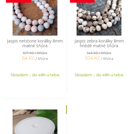
Jaspis netstone korálky 8mm
Jaspis zebra korálky 8mm
matné šňůra
hnědé matné šňůra
107 Kč
/ šňůra
144 Kč
/ šňůra
64
Kč
104
Kč
/ šňůra
/ šňůra
Skladem – do 48h u tebe
Skladem – do 48h u tebe