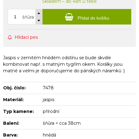
Skladem – do 48h u tebe
šňůra
Přidat do košíku
Hlídací pes
Jaspis v zemitém hnědém odstínu se bude skvěle
kombinovat např. s matným tygřím okem. Korálky jsou
matné a velmi je doporučujeme do pánských náramků :)
Obj. číslo:
7478
Materiál:
jaspis
Typ kamene:
přírodní
Balení:
šňůra = cca 38cm
Barva:
hnědá