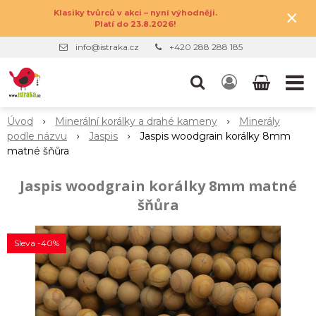
×
Klasiky tvůrců v akci – nyní výhodněji.
Platí do 23.8.2026!
info@istraka.cz
+420 288 288 185
Úvod
Minerální korálky a drahé kameny
Minerály
podle názvu
Jaspis
Jaspis woodgrain korálky 8mm
matné šňůra
Jaspis woodgrain korálky 8mm matné
šňůra
Sleva -40%