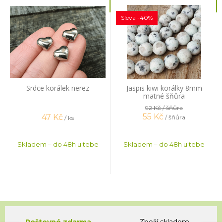
Sleva -40%
Srdce korálek nerez
Jaspis kiwi korálky 8mm
matné šňůra
92 Kč
/ šňůra
55
Kč
47
Kč
/ šňůra
/ ks
Skladem – do 48h u tebe
Skladem – do 48h u tebe
Poštovné zdarma
Zboží skladem