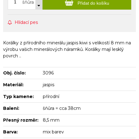
šňůra
Přidat do košíku
Hlídací pes
Korálky z přírodního minerálu jaspis kiwi s velikostí 8 mm na
výrobu vašich minerálových náramků. Korálky mají lesklý
povrch ..
Obj. číslo:
3096
Materiál:
jaspis
Typ kamene:
přírodní
Balení:
šňůra = cca 38cm
Přesný rozměr:
8,5 mm
Barva:
mix barev