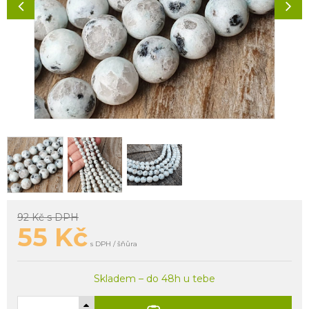
92 Kč
s DPH
55
Kč
s DPH / šňůra
Skladem – do 48h u tebe