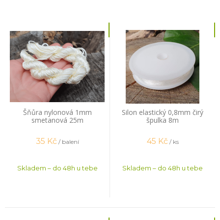
Šňůra nylonová 1mm
Silon elastický 0,8mm čirý
smetanová 25m
špulka 8m
35
Kč
45
Kč
/ balení
/ ks
Skladem – do 48h u tebe
Skladem – do 48h u tebe