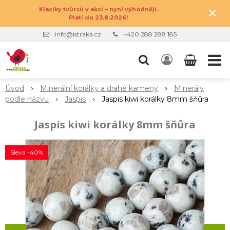
×
Klasiky tvůrců v akci – nyní výhodněji.
Platí do 23.8.2026!
info@istraka.cz
+420 288 288 185
Úvod
Minerální korálky a drahé kameny
Minerály
podle názvu
Jaspis
Jaspis kiwi korálky 8mm šňůra
Jaspis kiwi korálky 8mm šňůra
Sleva -40%